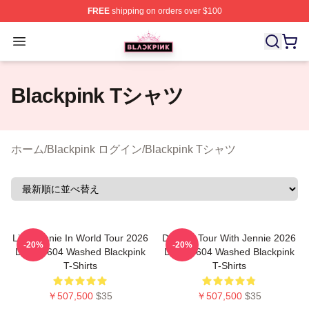
FREE
shipping on orders over $100
BLACKPINK Shop - Official BLACKPINK Merchandise S
Open menu
Blackpink Tシャツ
ホーム
/
Blackpink ログイン
/
Blackpink Tシャツ
Like Jennie In World Tour 2026
Dealine Tour With Jennie 2026
-20%
-20%
DTNK0604 Washed Blackpink
DTNK0604 Washed Blackpink
T-Shirts
T-Shirts
￥507,500
$35
￥507,500
$35