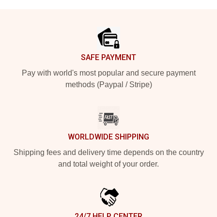
Footer
SAFE PAYMENT
Pay with world's most popular and secure payment
methods (Paypal / Stripe)
WORLDWIDE SHIPPING
Shipping fees and delivery time depends on the country
and total weight of your order.
24/7 HELP CENTER