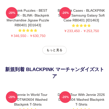
Blackpink Puzzles - BEST
Blackpink Cases - BLACKPINK
-20%
-20%
SELLER - BLINK- Blackpink
SONGS Samsung Galaxy Soft
Merchandise Jigsaw Puzzle
Case RB0401 [ID1463]
RB0401 [ID1643]
￥233,450 - ￥253,750
￥346,550 - ￥630,750
もっと見る
新規到着 BLACKPINK マーチャンダイズスト
ア
Like Jennie In World Tour
Dealine Tour With Jennie 2026
-20%
-20%
2026 DTNK0604 Washed
DTNK0604 Washed Blackpink
Blackpink T-Shirts
T-Shirts