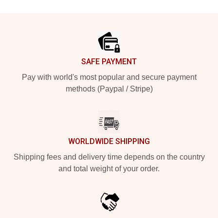
Footer
SAFE PAYMENT
Pay with world's most popular and secure payment
methods (Paypal / Stripe)
WORLDWIDE SHIPPING
Shipping fees and delivery time depends on the country
and total weight of your order.