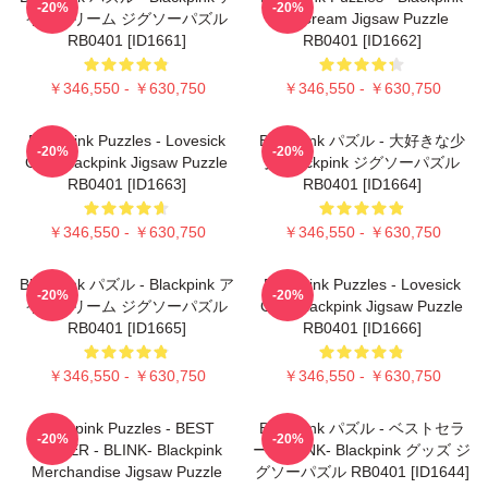
-20%
-20%
イスクリーム ジグソーパズル
Ice Cream Jigsaw Puzzle
RB0401 [ID1661]
RB0401 [ID1662]
￥346,550 - ￥630,750
￥346,550 - ￥630,750
Blackpink Puzzles - Lovesick
Blackpink パズル - 大好きな少
-20%
-20%
Girls Blackpink Jigsaw Puzzle
女 Blackpink ジグソーパズル
RB0401 [ID1663]
RB0401 [ID1664]
￥346,550 - ￥630,750
￥346,550 - ￥630,750
Blackpink パズル - Blackpink ア
Blackpink Puzzles - Lovesick
-20%
-20%
イスクリーム ジグソーパズル
Girls Blackpink Jigsaw Puzzle
RB0401 [ID1665]
RB0401 [ID1666]
￥346,550 - ￥630,750
￥346,550 - ￥630,750
Blackpink Puzzles - BEST
Blackpink パズル - ベストセラ
-20%
-20%
SELLER - BLINK- Blackpink
ー - BLINK- Blackpink グッズ ジ
Merchandise Jigsaw Puzzle
グソーパズル RB0401 [ID1644]