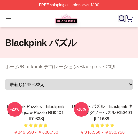
FREE
shipping on orders over $100
BLACKPINK Shop - Official BLACKPINK Merchandise S
Open menu
Blackpink パズル
ホーム
/
Blackpink デコレーション
/
Blackpink パズル
Blackpink Puzzles - Blackpink
Blackpink パズル - Blackpink キ
-20%
-20%
Cube Jigsaw Puzzle RB0401
ューブジグソーパズル RB0401
[ID1638]
[ID1639]
￥346,550 - ￥630,750
￥346,550 - ￥630,750