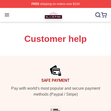
FREE
shipping on orders over $100
BLACKPINK Shop - Official BLACKPINK Merchandise S
Open menu
Customer help
Footer
SAFE PAYMENT
Pay with world's most popular and secure payment
methods (Paypal / Stripe)