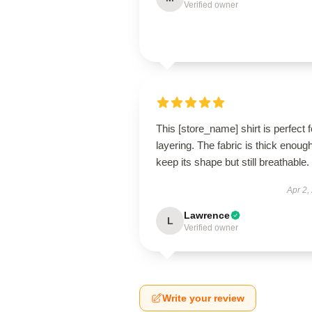
Verified owner
This [store_name] shirt is perfect f
layering. The fabric is thick enough
keep its shape but still breathable.
Apr 2,
Lawrence
L
Verified owner
Write your review