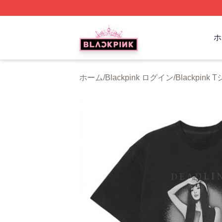
BLACKPINK Shop - Official BLACKPINK Merchandise Sto
ホ
ホーム
/
Blackpink ログイン
/
Blackpink