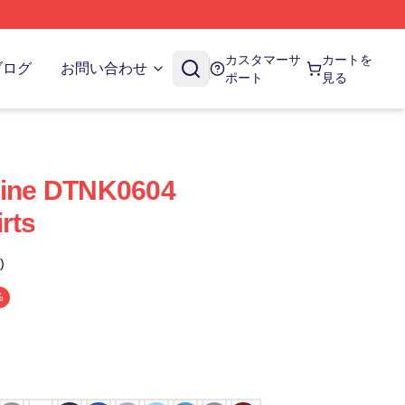
カスタマーサ
カートを
ブログ
お問い合わせ
ポート
見る
dline DTNK0604
rts
)
%