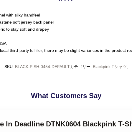
nel with silky handfeel
astane soft jersey back panel
bric to stay soft and drapey
 USA
ocal third-party fulfiller, there may be slight variances in the product r
SKU
:
BLACK-PISH-0454-DEFAULT
カテゴリー
:
Blackpink Tシャツ
,
What Customers Say
ie In Deadline DTNK0604 Blackpink T-Sh