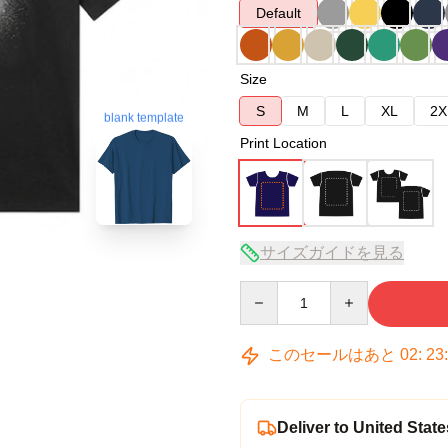
Default
Size
S
M
L
XL
2X
blank template
Print Location
サイズガイドを見る
Quantity
このセールはあと
02
:
23
Deliver to United State