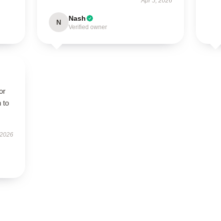
Apr 5, 2026
Nash
N
Verified owner
or
 to
 2026