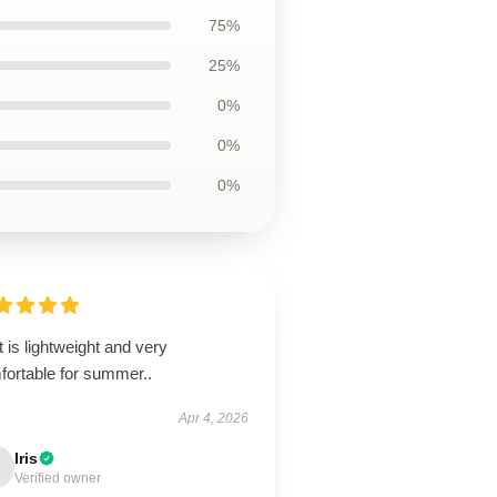
75%
25%
0%
0%
0%
t is lightweight and very
fortable for summer..
Apr 4, 2026
Iris
Verified owner