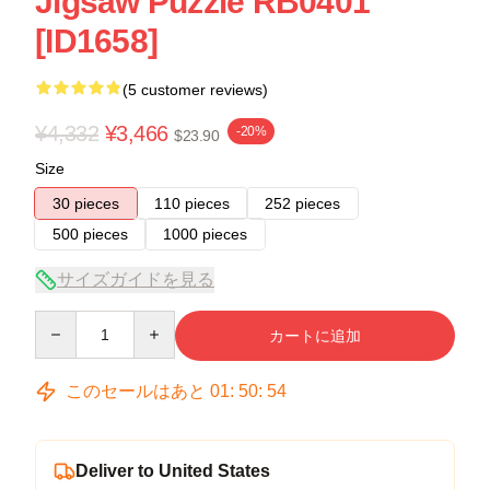
Jigsaw Puzzle RB0401
[ID1658]
(5 customer reviews)
¥4,332
¥3,466
-20%
$23.90
Size
30 pieces
110 pieces
252 pieces
500 pieces
1000 pieces
サイズガイドを見る
Quantity
カートに追加
このセールはあと
01
:
50
:
54
Deliver to United States