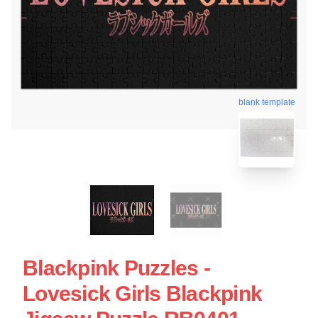
blank template
Blackpink Puzzles -
Lovesick Girls Blackpink