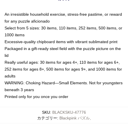
An irresistible household exercise, stress-free pastime, or reward
for any puzzle aficionado
Select from 5 sizes: 30 items, 110 items, 252 items, 500 items, or
1000 items
Excessive-quality chipboard items with vibrant sublimated print
Packaged in a gift-ready steel field with the puzzle picture on the
lid
Really useful ages: 30 items for ages 4+, 110 items for ages 6+,
252 items for ages 8+, 500 items for ages 9+, and 1000 items for
adults
WARNING: Choking Hazard—Small Elements. Not for youngsters
beneath 3 years
Printed only for you once you order
SKU
:
BLACKSKU-47776
カテゴリー
:
Blackpink パズル
,