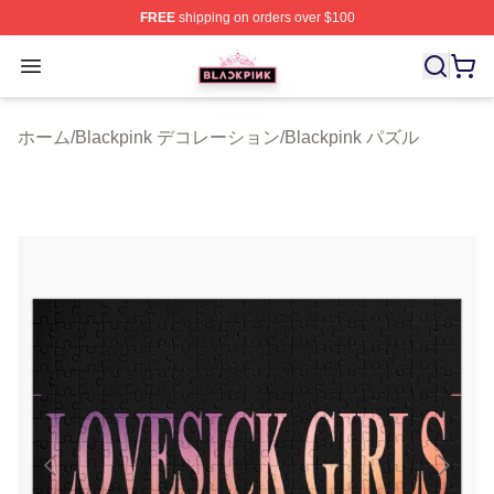
FREE
shipping on orders over $100
BLACKPINK Shop - Official BLACKPINK Merchandise S
Open menu
ホーム
/
Blackpink デコレーション
/
Blackpink パズル