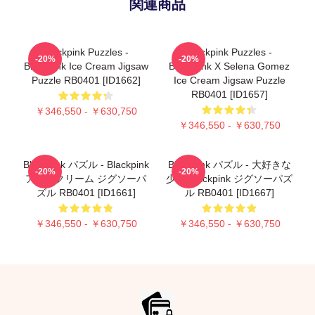
関連商品
Blackpink Puzzles -
Blackpink Puzzles -
-20%
-20%
Blackpink Ice Cream Jigsaw
BlackPink X Selena Gomez
Puzzle RB0401 [ID1662]
Ice Cream Jigsaw Puzzle
RB0401 [ID1657]
￥346,550 - ￥630,750
￥346,550 - ￥630,750
Blackpink パズル - Blackpink
Blackpink パズル - 大好きな
-20%
-20%
アイスクリーム ジグソーパ
少女 Blackpink ジグソーパズ
ズル RB0401 [ID1661]
ル RB0401 [ID1667]
￥346,550 - ￥630,750
￥346,550 - ￥630,750
Footer