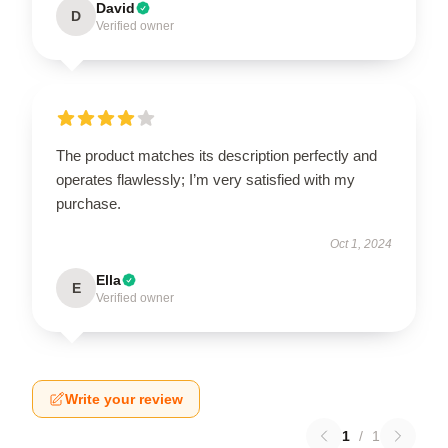
David
D
Verified owner
The product matches its description perfectly and
operates flawlessly; I’m very satisfied with my
purchase.
Oct 1, 2024
Ella
E
Verified owner
Write your review
1
/
1