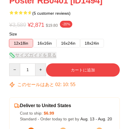
Poster RB0401 [ID1494]
(5 customer reviews)
¥3,589
¥2,871
-20%
$19.80
Size
12x18in
16x16in
16x24in
18x24in
サイズガイドを見る
Quantity
カートに追加
このセールはあと
02
:
10
:
54
Deliver to United States
Cost to ship:
$6.99
Standard - Order today to get by
Aug. 13 - Aug. 20