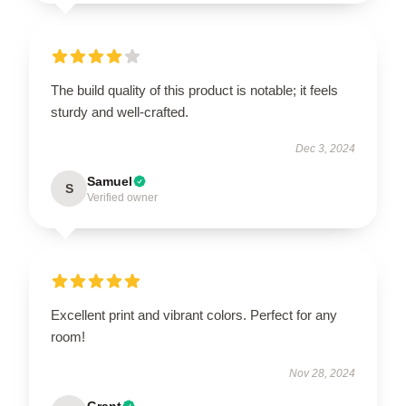
The build quality of this product is notable; it feels
sturdy and well-crafted.
Dec 3, 2024
Samuel
S
Verified owner
Excellent print and vibrant colors. Perfect for any
room!
Nov 28, 2024
Grant