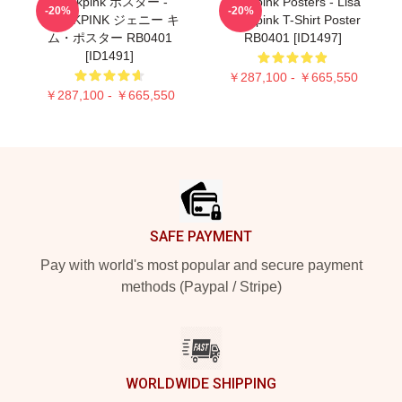
Blackpink ポスター -
Blackpink Posters - Lisa
-20%
-20%
BLACKPINK ジェニー キ
Blackpink T-Shirt Poster
ム・ポスター RB0401
RB0401 [ID1497]
[ID1491]
￥287,100 - ￥665,550
￥287,100 - ￥665,550
Footer
SAFE PAYMENT
Pay with world's most popular and secure payment
methods (Paypal / Stripe)
WORLDWIDE SHIPPING