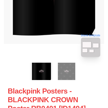
blank template
Blackpink Posters -
BLACKPINK CROWN