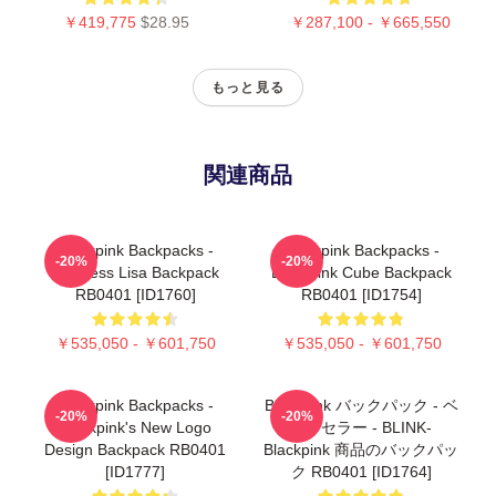
￥419,775
$28.95
￥287,100 - ￥665,550
もっと見る
関連商品
Blackpink Backpacks -
Blackpink Backpacks -
-20%
-20%
Faceless Lisa Backpack
Blackpink Cube Backpack
RB0401 [ID1760]
RB0401 [ID1754]
￥535,050 - ￥601,750
￥535,050 - ￥601,750
Blackpink Backpacks -
Blackpink バックパック - ベ
-20%
-20%
Blackpink's New Logo
ストセラー - BLINK-
Design Backpack RB0401
Blackpink 商品のバックパッ
[ID1777]
ク RB0401 [ID1764]