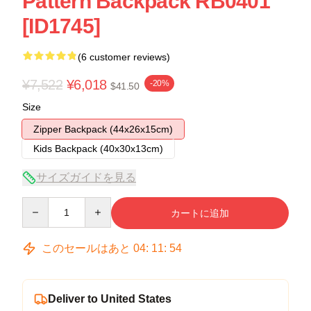
Pattern Backpack RB0401
[ID1745]
(6 customer reviews)
¥7,522
¥6,018
-20%
$41.50
Size
Zipper Backpack (44x26x15cm)
Kids Backpack (40x30x13cm)
サイズガイドを見る
Quantity
カートに追加
このセールはあと
04
:
11
:
53
Deliver to United States