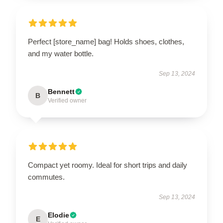
Perfect [store_name] bag! Holds shoes, clothes,
and my water bottle.
Sep 13, 2024
Bennett
B
Verified owner
Compact yet roomy. Ideal for short trips and daily
commutes.
Sep 13, 2024
Elodie
E