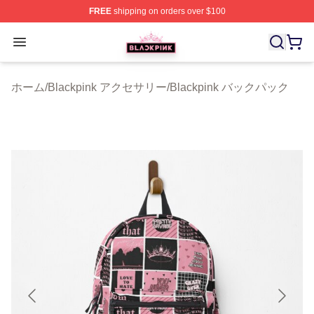
FREE
shipping on orders over $100
BLACKPINK Shop - Official BLACKPINK Merchandise S
Open menu
ホーム
/
Blackpink アクセサリー
/
Blackpink バックパック