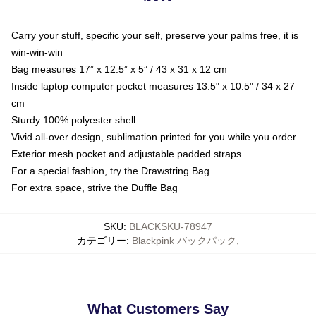
Carry your stuff, specific your self, preserve your palms free, it is
win-win-win
Bag measures 17” x 12.5” x 5” / 43 x 31 x 12 cm
Inside laptop computer pocket measures 13.5" x 10.5" / 34 x 27
cm
Sturdy 100% polyester shell
Vivid all-over design, sublimation printed for you while you order
Exterior mesh pocket and adjustable padded straps
For a special fashion, try the Drawstring Bag
For extra space, strive the Duffle Bag
SKU
:
BLACKSKU-78947
カテゴリー
:
Blackpink バックパック
,
What Customers Say