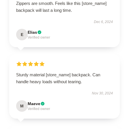
Zippers are smooth. Feels like this [store_name]
backpack will last a long time.
Dec 6, 2024
Elias
E
Verified owner
Sturdy material [store_name] backpack. Can
handle heavy loads without tearing.
Nov 30, 2024
Maeve
M
Verified owner