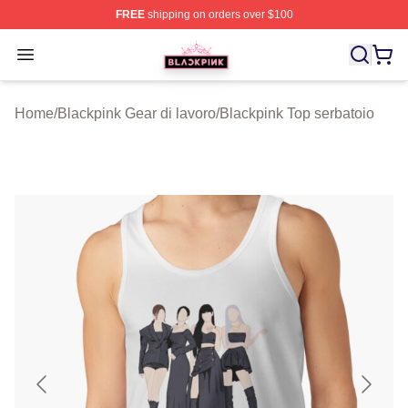
FREE
shipping on orders over $100
BLACKPINK Shop - Official BLACKPINK Merchandise S
Open menu
Home
/
Blackpink Gear di lavoro
/
Blackpink Top serbatoio