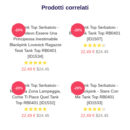
Prodotti correlati
Blackpink Top Serbatoio -
Blackpink Top Serbatoio -
-20%
-20%
Non Volevo Essere Una
BlackPink Tank Top RB0401
Principessa Inestimabile
[ID1507]
Blackpink Lovesick Ragazze
Testi Tank Top RB0401
22,49 €
$24.45
[ID1534]
22,49 €
$24.45
Blackpink Top Serbatoio -
Blackpink Top Serbatoio -
-20%
-20%
Nella Tua Zona Lampeggia,
No. Blackpink - Stare Con
Come Ti Piace Quel Tank
Me Tank Top RB0401
Top RB0401 [ID1532]
[ID1533]
22,49 €
$24.45
22,49 €
$24.45