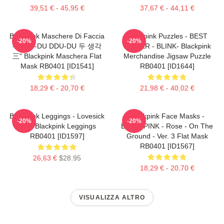
39,51 € - 45,95 €
37,67 € - 44,11 €
Blackpink Maschere Di Faccia
Blackpink Puzzles - BEST
-20%
-20%
- "DDU-DU DDU-DU 두 생각
SELLER - BLINK- Blackpink
三" Blackpink Maschera Flat
Merchandise Jigsaw Puzzle
Mask RB0401 [ID1541]
RB0401 [ID1644]
18,29 € - 20,70 €
21,98 € - 40,02 €
Blackpink Leggings - Lovesick
Blackpink Face Masks -
-20%
-20%
Girls Blackpink Leggings
BLACKPINK - Rose - On The
RB0401 [ID1597]
Ground - Ver. 3 Flat Mask
RB0401 [ID1567]
26,63 €
$28.95
18,29 € - 20,70 €
VISUALIZZA ALTRO