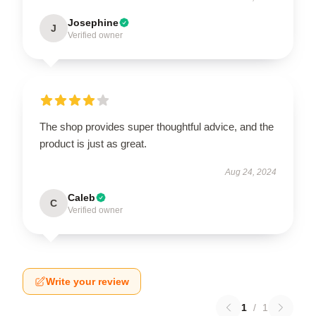
Josephine
J
Verified owner
The shop provides super thoughtful advice, and the
product is just as great.
Aug 24, 2024
Caleb
C
Verified owner
Write your review
1
/
1