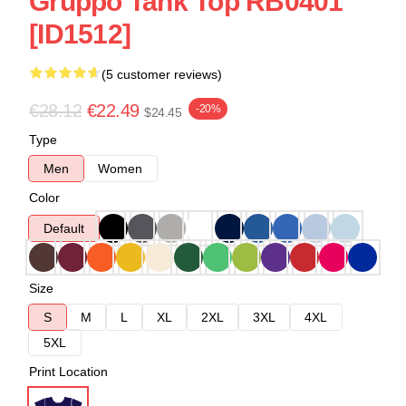
Gruppo Tank Top RB0401
[ID1512]
(5 customer reviews)
€28.12
€22.49
-20%
$24.45
Type
Men
Women
Color
Default
Size
S
M
L
XL
2XL
3XL
4XL
5XL
Print Location