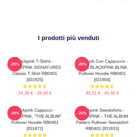
I prodotti più venduti
Blackpink T-Shirts -
Blackpink Con Cappuccio -
-20%
-20%
BLACKPINK SIGNATURES
Proud BLACKPINK BLINK
Classic T-Shirt RB0401
Pullover Hoodie RB0401
[ID1925]
[ID1904]
24,38 € - 28,06 €
39,51 € - 45,95 €
Blackpink Cappucci -
Blackpink Sweatshirts -
-20%
-20%
BLACKPINK, "THE ALBUM"
BLACKPINK - THE ALBUM
Pullover Hoodie RB0401
Pattern Pullover Sweatshirt
[ID1872]
RB0401 [ID1833]