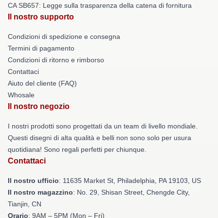
CA SB657: Legge sulla trasparenza della catena di fornitura
Il nostro supporto
Condizioni di spedizione e consegna
Termini di pagamento
Condizioni di ritorno e rimborso
Contattaci
Aiuto del cliente (FAQ)
Whosale
Il nostro negozio
I nostri prodotti sono progettati da un team di livello mondiale.
Questi disegni di alta qualità e belli non sono solo per usura
quotidiana! Sono regali perfetti per chiunque.
Contattaci
Il nostro ufficio
: 11635 Market St, Philadelphia, PA 19103, US
Il nostro magazzino
: No. 29, Shisan Street, Chengde City,
Tianjin, CN
Orario
: 9AM – 5PM (Mon – Fri)