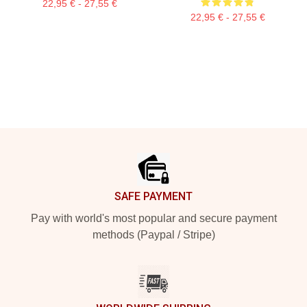
22,95 € - 27,55 €
22,95 € - 27,55 €
Footer
SAFE PAYMENT
Pay with world's most popular and secure payment
methods (Paypal / Stripe)