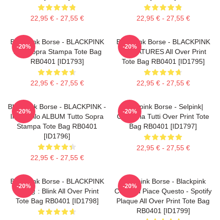
22,95 € - 27,55 €
22,95 € - 27,55 €
Blackpink Borse - BLACKPINK
Blackpink Borse - BLACKPINK
-20%
-20%
Tutti Sopra Stampa Tote Bag
SIGNATURES All Over Print
RB0401 [ID1793]
Tote Bag RB0401 [ID1795]
22,95 € - 27,55 €
22,95 € - 27,55 €
Blackpink Borse - BLACKPINK -
Blackpink Borse - Selpink|
-20%
-20%
Il Modello ALBUM Tutto Sopra
Gelateria Tutti Over Print Tote
Stampa Tote Bag RB0401
Bag RB0401 [ID1797]
[ID1796]
22,95 € - 27,55 €
22,95 € - 27,55 €
Blackpink Borse - BLACKPINK
Blackpink Borse - Blackpink
-20%
-20%
블랙핑 : Blink All Over Print
Come Ti Piace Questo - Spotify
Tote Bag RB0401 [ID1798]
Plaque All Over Print Tote Bag
RB0401 [ID1799]