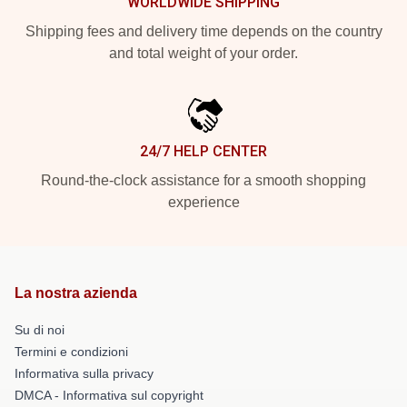
WORLDWIDE SHIPPING
Shipping fees and delivery time depends on the country
and total weight of your order.
24/7 HELP CENTER
Round-the-clock assistance for a smooth shopping
experience
La nostra azienda
Su di noi
Termini e condizioni
Informativa sulla privacy
DMCA - Informativa sul copyright