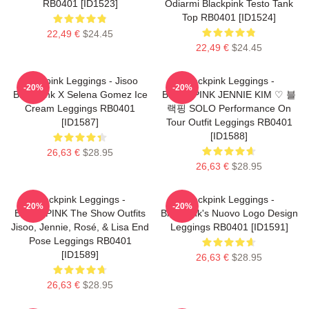
RB0401 [ID1523]
Odiarmi Blackpink Testo Tank
Top RB0401 [ID1524]
22,49 €
$24.45
22,49 €
$24.45
Blackpink Leggings - Jisoo
Blackpink Leggings -
-20%
-20%
BlackPink X Selena Gomez Ice
BLACKPINK JENNIE KIM ♡ 블
Cream Leggings RB0401
랙핑 SOLO Performance On
[ID1587]
Tour Outfit Leggings RB0401
[ID1588]
26,63 €
$28.95
26,63 €
$28.95
Blackpink Leggings -
Blackpink Leggings -
-20%
-20%
BLACKPINK The Show Outfits
Blackpink's Nuovo Logo Design
Jisoo, Jennie, Rosé, & Lisa End
Leggings RB0401 [ID1591]
Pose Leggings RB0401
[ID1589]
26,63 €
$28.95
26,63 €
$28.95