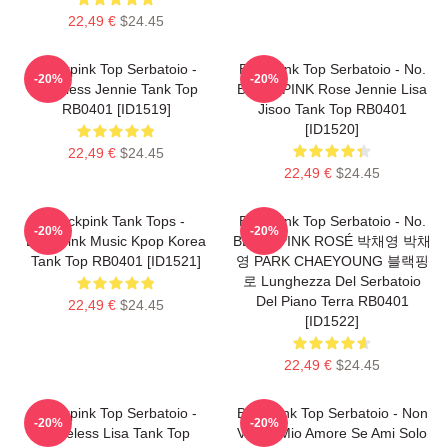
22,49 €
$24.45
Blackpink Top Serbatoio -
Blackpink Top Serbatoio - No.
-20%
-20%
Faceless Jennie Tank Top
BLACKPINK Rose Jennie Lisa
RB0401 [ID1519]
Jisoo Tank Top RB0401
[ID1520]
22,49 €
$24.45
22,49 €
$24.45
Blackpink Tank Tops -
Blackpink Top Serbatoio - No.
-20%
-20%
Blackpink Music Kpop Korea
BLACKPINK ROSÉ 박채영 박채
Tank Top RB0401 [ID1521]
영 PARK CHAEYOUNG 블랙핑
로 Lunghezza Del Serbatoio
Del Piano Terra RB0401
22,49 €
$24.45
[ID1522]
22,49 €
$24.45
Blackpink Top Serbatoio -
Blackpink Top Serbatoio - Non
-20%
-20%
Faceless Lisa Tank Top
Vale Il Mio Amore Se Ami Solo