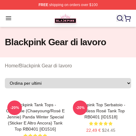
FREE
shipping on orders over $100
BLACKPINK Shop - Official BLACKPINK Merchandise S
Open menu
Blackpink Gear di lavoro
Home
/
Blackpink Gear di lavoro
Blackpink Tank Tops -
Blackpink Top Serbatoio -
-20%
-20%
Chaennie (Chaeyoung/Rosé E
Frontless Rosé Tank Top
Jennie) Panda Winter Special
RB0401 [ID1518]
(sticker E Altro Ancora) Tank
Top RB0401 [ID1516]
22,49 €
$24.45