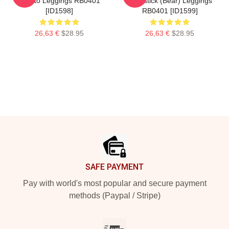
Gelato Leggings RB0401
Lightstick (Bear) Leggings
[ID1598]
RB0401 [ID1599]
26,63 €
$28.95
26,63 €
$28.95
Footer
SAFE PAYMENT
Pay with world's most popular and secure payment
methods (Paypal / Stripe)