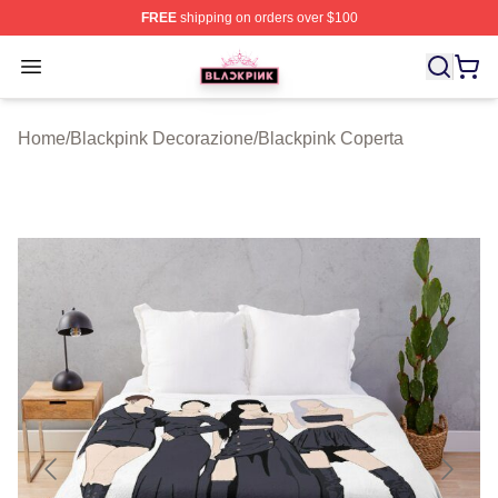
FREE
shipping on orders over $100
BLACKPINK Shop - Official BLACKPINK Merchandise S
Open menu
Home
/
Blackpink Decorazione
/
Blackpink Coperta