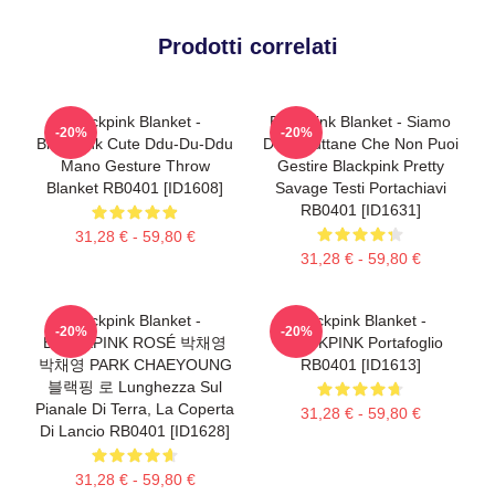
Prodotti correlati
Blackpink Blanket -
Blackpink Blanket - Siamo
-20%
-20%
Blackpink Cute Ddu-Du-Ddu
Delle Puttane Che Non Puoi
Mano Gesture Throw
Gestire Blackpink Pretty
Blanket RB0401 [ID1608]
Savage Testi Portachiavi
RB0401 [ID1631]
31,28 € - 59,80 €
31,28 € - 59,80 €
Blackpink Blanket -
Blackpink Blanket -
-20%
-20%
BLACKPINK ROSÉ 박채영
BLACKPINK Portafoglio
박채영 PARK CHAEYOUNG
RB0401 [ID1613]
블랙핑 로 Lunghezza Sul
Pianale Di Terra, La Coperta
31,28 € - 59,80 €
Di Lancio RB0401 [ID1628]
31,28 € - 59,80 €