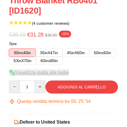
Throw Blanket RB0401
[ID1620]
(4 customer reviews)
€39.10
€31.28
-20%
$34.00
Size
30inx40in
35inX47in
45inX60in
50inx60in
53inX70in
60inx80in
Visualizza guida alle taglie
Quantity
AGGIUNGI AL CARRELLO
Questa vendita termina tra
00
:
25
:
53
Deliver to United States