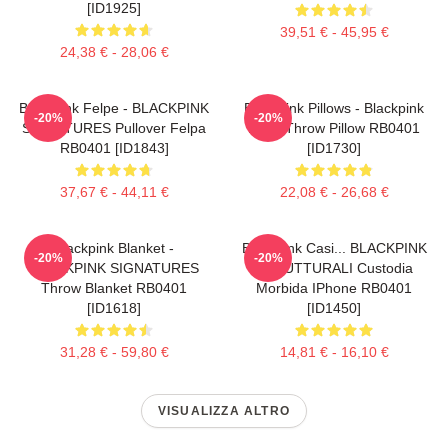
[ID1925]
39,51 € - 45,95 €
24,38 € - 28,06 €
Blackpink Felpe - BLACKPINK
Blackpink Pillows - Blackpink
-20%
-20%
SIGNATURES Pullover Felpa
Rosé Throw Pillow RB0401
RB0401 [ID1843]
[ID1730]
37,67 € - 44,11 €
22,08 € - 26,68 €
Blackpink Blanket -
Blackpink Casi... BLACKPINK
-20%
-20%
BLACKPINK SIGNATURES
STRUTTURALI Custodia
Throw Blanket RB0401
Morbida IPhone RB0401
[ID1618]
[ID1450]
31,28 € - 59,80 €
14,81 € - 16,10 €
VISUALIZZA ALTRO