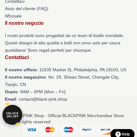
Contattaci
Aiuto del cliente (FAQ)
Whosale
Il nostro negozio
I nostri prodotti sono progettati da un team di livello mondiale.
Questi disegni di alta qualità e belli non sono solo per usura
quotidiana! Sono regali perfetti per chiunque.
Contattaci
Il nostro ufficio
: 11635 Market St, Philadelphia, PA 19103, US
Il nostro magazzino
: No. 29, Shisan Street, Chengde City,
Tianjin, CN
Orario
: 9AM – 5PM (Mon – Fri)
Email
: contact@black-pink.shop
UNLOCK
© BLACKPINK Shop - Official BLACKPINK Merchandise Store
10% OFF
2026 all rights reserved
Help