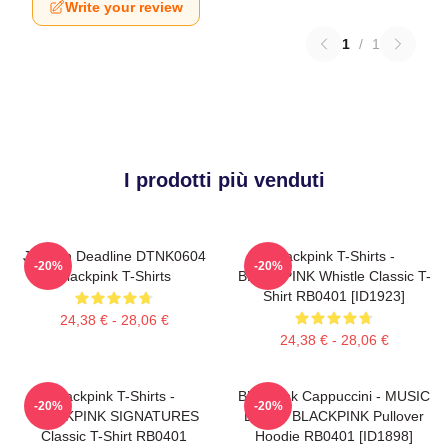
Write your review
1
/
1
I prodotti più venduti
Jisoo In Deadline DTNK0604
Blackpink T-Shirts -
-20%
-20%
Blackpink T-Shirts
BLACKPINK Whistle Classic T-
Shirt RB0401 [ID1923]
24,38 € - 28,06 €
24,38 € - 28,06 €
Blackpink T-Shirts -
Blackpink Cappuccini - MUSIC
-20%
-20%
BLACKPINK SIGNATURES
BLINK: BLACKPINK Pullover
Classic T-Shirt RB0401
Hoodie RB0401 [ID1898]