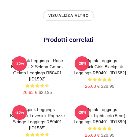
VISUALIZZA ALTRO
Prodotti correlati
Blackpink Leggings - Rose
Blackpink Leggings -
-20%
-20%
BlackPink X Selena Gomez
Lovesick Girls Blackpink
Gelato Leggings RB0401
Leggings RB0401 [ID1582]
[ID1592]
26,63 €
$28.95
26,63 €
$28.95
Blackpink Leggings -
Blackpink Leggings -
-20%
-20%
Blackpink Lovesick Ragazze
Blackpink Lightstick (Bear)
Siringe Leggings RB0401
Leggings RB0401 [ID1599]
[ID1585]
26,63 €
$28.95