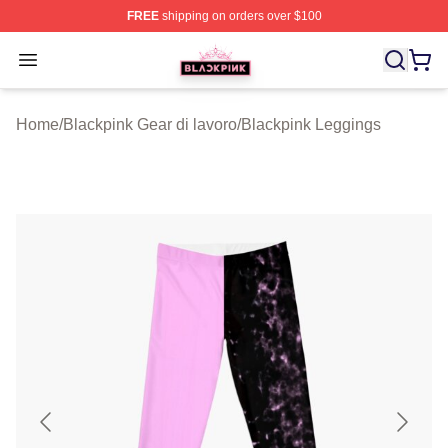
FREE
shipping on orders over $100
BLACKPINK Shop - Official BLACKPINK Merchandise S
Open menu
Home
/
Blackpink Gear di lavoro
/
Blackpink Leggings