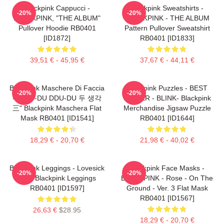
Blackpink Cappucci -
Blackpink Sweatshirts -
-20%
-20%
BLACKPINK, "THE ALBUM"
BLACKPINK - THE ALBUM
Pullover Hoodie RB0401
Pattern Pullover Sweatshirt
[ID1872]
RB0401 [ID1833]
39,51 € - 45,95 €
37,67 € - 44,11 €
Blackpink Maschere Di Faccia
Blackpink Puzzles - BEST
-20%
-20%
- "DDU-DU DDU-DU 두 생각
SELLER - BLINK- Blackpink
三" Blackpink Maschera Flat
Merchandise Jigsaw Puzzle
Mask RB0401 [ID1541]
RB0401 [ID1644]
18,29 € - 20,70 €
21,98 € - 40,02 €
Blackpink Leggings - Lovesick
Blackpink Face Masks -
-20%
-20%
Girls Blackpink Leggings
BLACKPINK - Rose - On The
RB0401 [ID1597]
Ground - Ver. 3 Flat Mask
RB0401 [ID1567]
26,63 €
$28.95
18,29 € - 20,70 €