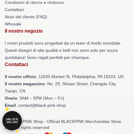
Condizioni di ritorno e rimborso
Contattaci
Aiuto del cliente (FAQ)
Whosale
Il nostro negozio
I nostri prodotti sono progettati da un team di livello mondiale.
Questi disegni di alta qualità e belli non sono solo per usura
quotidiana! Sono regali perfetti per chiunque.
Contattaci
Il nostro ufficio
: 11635 Market St, Philadelphia, PA 19103, US
Il nostro magazzino
: No. 29, Shisan Street, Chengde City,
Tianjin, CN
Orario
: 9AM – 5PM (Mon – Fri)
Email
: contact@black-pink.shop
UNLOCK
© BLACKPINK Shop - Official BLACKPINK Merchandise Store
10% OFF
2026 all rights reserved