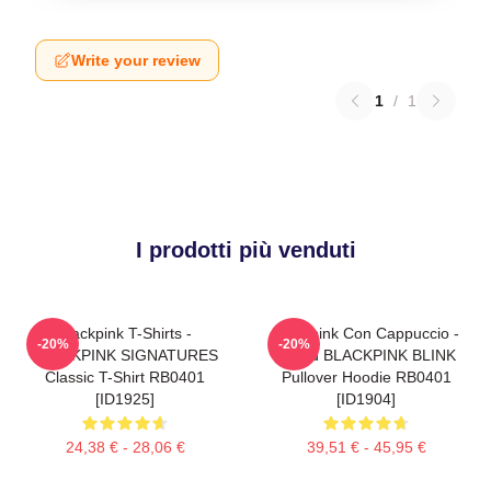
Write your review
1
/
1
I prodotti più venduti
Blackpink T-Shirts -
Blackpink Con Cappuccio -
-20%
-20%
BLACKPINK SIGNATURES
Proud BLACKPINK BLINK
Classic T-Shirt RB0401
Pullover Hoodie RB0401
[ID1925]
[ID1904]
24,38 € - 28,06 €
39,51 € - 45,95 €