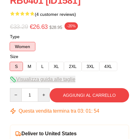
RB0401 [ID1581]
(4 customer reviews)
€33.29
€26.63
-20%
$28.95
Type
Women
Size
S
M
L
XL
2XL
3XL
4XL
Visualizza guida alle taglie
Quantity
AGGIUNGI AL CARRELLO
Questa vendita termina tra
03
:
01
:
54
Deliver to United States