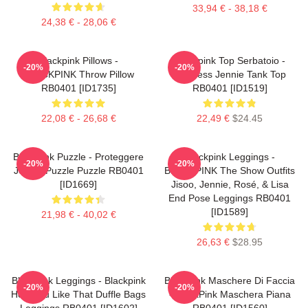
33,94 € - 38,18 €
24,38 € - 28,06 €
Blackpink Pillows -
Blackpink Top Serbatoio -
-20%
-20%
BLACKPINK Throw Pillow
Faceless Jennie Tank Top
RB0401 [ID1735]
RB0401 [ID1519]
22,08 € - 26,68 €
22,49 €
$24.45
Blackpink Puzzle - Proteggere
Blackpink Leggings -
-20%
-20%
Jennie Puzzle Puzzle RB0401
BLACKPINK The Show Outfits
[ID1669]
Jisoo, Jennie, Rosé, & Lisa
End Pose Leggings RB0401
[ID1589]
21,98 € - 40,02 €
26,63 €
$28.95
Blackpink Leggings - Blackpink
Blackpink Maschere Di Faccia
-20%
-20%
How You Like That Duffle Bags
- BlackPink Maschera Piana
Leggings RB0401 [ID1602]
RB0401 [ID1560]