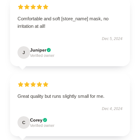
Comfortable and soft [store_name] mask, no
irritation at all!
Dec 5, 2024
Juniper
J
Verified owner
Great quality but runs slightly small for me.
Dec 4, 2024
Corey
C
Verified owner