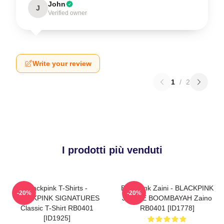
John
J
Verified owner
Write your review
1
/
2
I prodotti più venduti
Blackpink T-Shirts -
Blackpink Zaini - BLACKPINK
-20%
-20%
BLACKPINK SIGNATURES
JENNIE BOOMBAYAH Zaino
Classic T-Shirt RB0401
RB0401 [ID1778]
[ID1925]