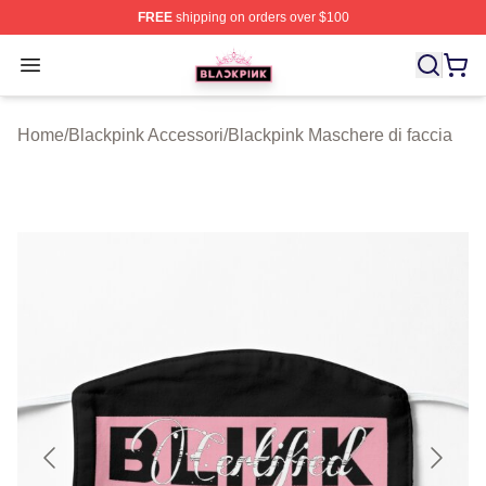
FREE
shipping on orders over $100
BLACKPINK Shop - Official BLACKPINK Merchandise S
Open menu
Home
/
Blackpink Accessori
/
Blackpink Maschere di faccia