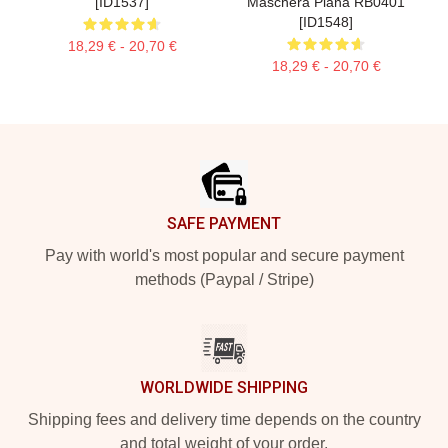
[ID1537]
Maschera Piana RB0401
[ID1548]
18,29 € - 20,70 €
18,29 € - 20,70 €
Footer
SAFE PAYMENT
Pay with world's most popular and secure payment
methods (Paypal / Stripe)
WORLDWIDE SHIPPING
Shipping fees and delivery time depends on the country
and total weight of your order.