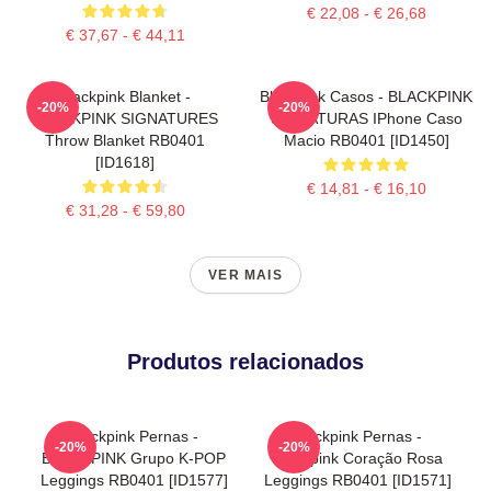
€ 22,08 - € 26,68
€ 37,67 - € 44,11
Blackpink Blanket -
Blackpink Casos - BLACKPINK
-20%
-20%
BLACKPINK SIGNATURES
SIGNATURAS IPhone Caso
Throw Blanket RB0401
Macio RB0401 [ID1450]
[ID1618]
€ 14,81 - € 16,10
€ 31,28 - € 59,80
VER MAIS
Produtos relacionados
Blackpink Pernas -
Blackpink Pernas -
-20%
-20%
BLACKPINK Grupo K-POP
Blackpink Coração Rosa
Leggings RB0401 [ID1577]
Leggings RB0401 [ID1571]