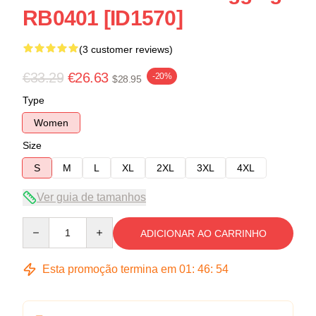
RB0401 [ID1570]
(3 customer reviews)
€33.29
€26.63
-20%
$28.95
Type
Women
Size
S
M
L
XL
2XL
3XL
4XL
Ver guia de tamanhos
Quantity
ADICIONAR AO CARRINHO
Esta promoção termina em
01
:
46
:
54