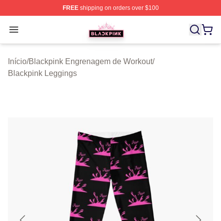
FREE
shipping on orders over $100
BLACKPINK Shop - Official BLACKPINK Merchandise S
Open menu
Início
/
Blackpink Engrenagem de Workout
/
Blackpink Leggings