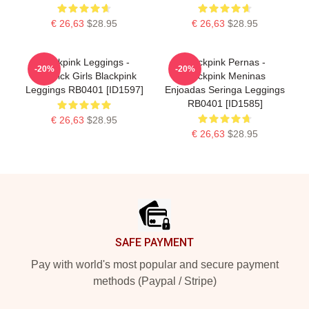
€ 26,63
$28.95
€ 26,63
$28.95
Blackpink Leggings -
Blackpink Pernas -
-20%
-20%
Lovesick Girls Blackpink
Blackpink Meninas
Leggings RB0401 [ID1597]
Enjoadas Seringa Leggings
RB0401 [ID1585]
€ 26,63
$28.95
€ 26,63
$28.95
Footer
SAFE PAYMENT
Pay with world's most popular and secure payment
methods (Paypal / Stripe)