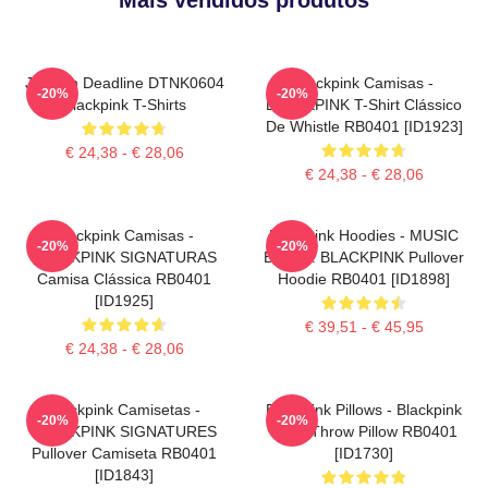
Jisoo In Deadline DTNK0604
Blackpink Camisas -
-20%
-20%
Blackpink T-Shirts
BLACKPINK T-Shirt Clássico
De Whistle RB0401 [ID1923]
€ 24,38 - € 28,06
€ 24,38 - € 28,06
Blackpink Camisas -
Blackpink Hoodies - MUSIC
-20%
-20%
BLACKPINK SIGNATURAS
BLINK : BLACKPINK Pullover
Camisa Clássica RB0401
Hoodie RB0401 [ID1898]
[ID1925]
€ 39,51 - € 45,95
€ 24,38 - € 28,06
Blackpink Camisetas -
Blackpink Pillows - Blackpink
-20%
-20%
BLACKPINK SIGNATURES
Rosé Throw Pillow RB0401
Pullover Camiseta RB0401
[ID1730]
[ID1843]