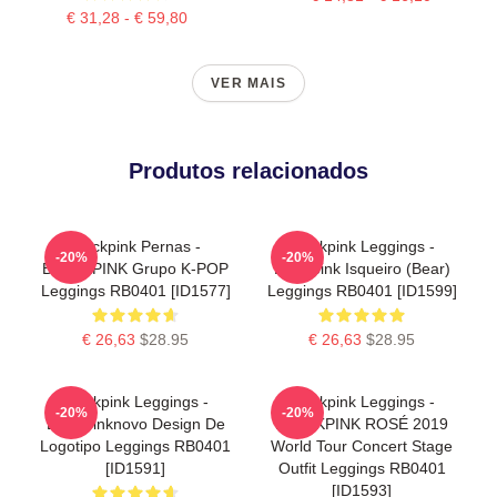
€ 31,28 - € 59,80
VER MAIS
Produtos relacionados
Blackpink Pernas -
Blackpink Leggings -
-20%
-20%
BLACKPINK Grupo K-POP
Blackpink Isqueiro (Bear)
Leggings RB0401 [ID1577]
Leggings RB0401 [ID1599]
€ 26,63
$28.95
€ 26,63
$28.95
Blackpink Leggings -
Blackpink Leggings -
-20%
-20%
Blackpinknovo Design De
BLACKPINK ROSÉ 2019
Logotipo Leggings RB0401
World Tour Concert Stage
[ID1591]
Outfit Leggings RB0401
[ID1593]