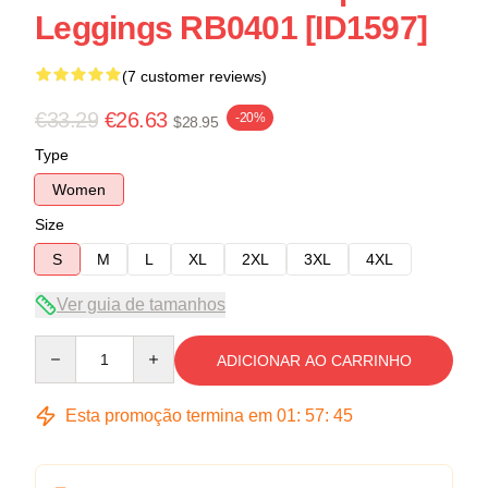
Leggings RB0401 [ID1597]
(7 customer reviews)
€33.29
€26.63
-20%
$28.95
Type
Women
Size
S
M
L
XL
2XL
3XL
4XL
Ver guia de tamanhos
Quantity
ADICIONAR AO CARRINHO
Esta promoção termina em
01
:
57
:
45