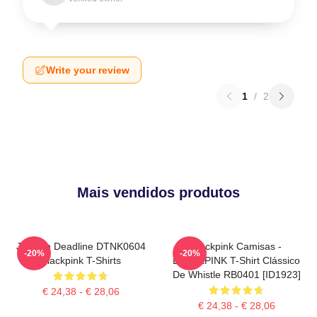
Write your review
1
/
2
Mais vendidos produtos
Jisoo In Deadline DTNK0604
Blackpink Camisas -
-20%
-20%
Blackpink T-Shirts
BLACKPINK T-Shirt Clássico
De Whistle RB0401 [ID1923]
€ 24,38 - € 28,06
€ 24,38 - € 28,06