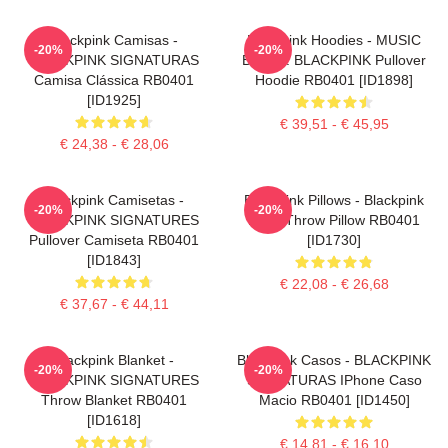
Blackpink Camisas -
Blackpink Hoodies - MUSIC
-20%
-20%
BLACKPINK SIGNATURAS
BLINK : BLACKPINK Pullover
Camisa Clássica RB0401
Hoodie RB0401 [ID1898]
[ID1925]
€ 39,51 - € 45,95
€ 24,38 - € 28,06
Blackpink Camisetas -
Blackpink Pillows - Blackpink
-20%
-20%
BLACKPINK SIGNATURES
Rosé Throw Pillow RB0401
Pullover Camiseta RB0401
[ID1730]
[ID1843]
€ 22,08 - € 26,68
€ 37,67 - € 44,11
Blackpink Blanket -
Blackpink Casos - BLACKPINK
-20%
-20%
BLACKPINK SIGNATURES
SIGNATURAS IPhone Caso
Throw Blanket RB0401
Macio RB0401 [ID1450]
[ID1618]
€ 14,81 - € 16,10