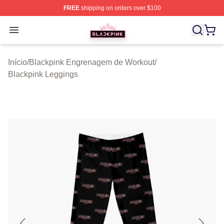
FREE
shipping on orders over $100
BLACKPINK Shop - Official BLACKPINK Merchandise S
Open menu
Início
/
Blackpink Engrenagem de Workout
/
Blackpink Leggings