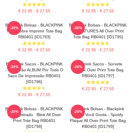
€ 22,95 - € 27,55
€ 22,95 - € 27,55
Blackpink Bolsas - BLACKPINK
Blackpink Bolsas - BLACKPINK
-20%
-20%
Tudo Sobre Imprimir Tote Bag
SIGNATURES All Over Print
RB0401 [ID1793]
Tote Bag RB0401 [ID1795]
€ 22,95 - € 27,55
€ 22,95 - € 27,55
Blackpink Sacos - BLACKPINK
Blackpink Sacos - Sorvete
-20%
-20%
- O Padrão ALBUM Por Todo O
Selpink Over Print Tote Bag
Saco De Impressão RB0401
RB0401 [ID1797]
[ID1796]
€ 22,95 - € 27,55
€ 22,95 - € 27,55
Blackpink Bolsas - BLACKPINK
Blackpink Bolsas - Blackpink
-20%
-20%
크 Registrado : Blink All Over
Como Você Gosta - Spotify
Print Tote Bag RB0401
Plaque All Over Print Tote Bag
[ID1798]
RB0401 [ID1799]