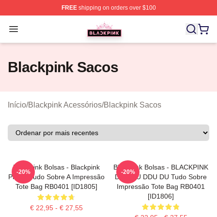
FREE
shipping on orders over $100
BLACKPINK Shop - Official BLACKPINK Merchandise S
Open menu
Blackpink Sacos
Início
/
Blackpink Acessórios
/
Blackpink Sacos
Blackpink Bolsas - Blackpink
Blackpink Bolsas - BLACKPINK
-20%
-20%
Piscar Tudo Sobre A Impressão
DDU DU DDU DU Tudo Sobre
Tote Bag RB0401 [ID1805]
Impressão Tote Bag RB0401
[ID1806]
€ 22,95 - € 27,55