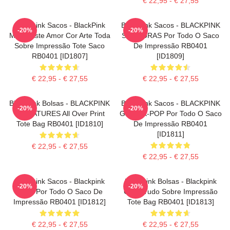
€ 22,95 - € 27,55
Blackpink Sacos - BlackPink
Blackpink Sacos - BLACKPINK
-20%
-20%
Matar Este Amor Cor Arte Toda
SINATURAS Por Todo O Saco
Sobre Impressão Tote Saco
De Impressão RB0401
RB0401 [ID1807]
[ID1809]
€ 22,95 - € 27,55
€ 22,95 - € 27,55
Blackpink Bolsas - BLACKPINK
Blackpink Sacos - BLACKPINK
-20%
-20%
SIGNATURES All Over Print
Grupo K-POP Por Todo O Saco
Tote Bag RB0401 [ID1810]
De Impressão RB0401
[ID1811]
€ 22,95 - € 27,55
€ 22,95 - € 27,55
Blackpink Sacos - Blackpink
Blackpink Bolsas - Blackpink
-20%
-20%
Cubo Por Todo O Saco De
Cube Tudo Sobre Impressão
Impressão RB0401 [ID1812]
Tote Bag RB0401 [ID1813]
€ 22,95 - € 27,55
€ 22,95 - € 27,55