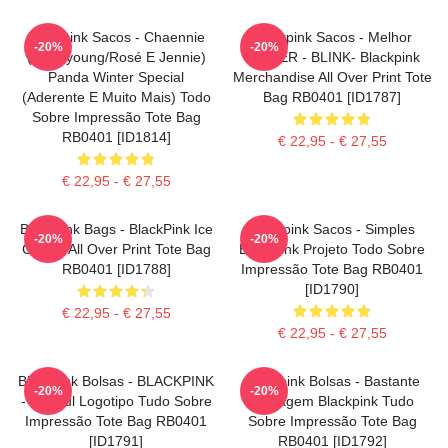
Blackpink Sacos - Chaennie
Blackpink Sacos - Melhor
-20%
-20%
(Chaeyoung/Rosé E Jennie)
SELLER - BLINK- Blackpink
Panda Winter Special
Merchandise All Over Print Tote
(aderente E Muito Mais) Todo
Bag RB0401 [ID1787]
Sobre Impressão Tote Bag
RB0401 [ID1814]
€ 22,95 - € 27,55
€ 22,95 - € 27,55
Blackpink Bags - BlackPink Ice
Blackpink Sacos - Simples
-20%
-20%
Cream All Over Print Tote Bag
Blackpink Projeto Todo Sobre
RB0401 [ID1788]
Impressão Tote Bag RB0401
[ID1790]
€ 22,95 - € 27,55
€ 22,95 - € 27,55
Blackpink Bolsas - BLACKPINK
Blackpink Bolsas - Bastante
-20%
-20%
- Hangul Logotipo Tudo Sobre
Selvagem Blackpink Tudo
Impressão Tote Bag RB0401
Sobre Impressão Tote Bag
[ID1791]
RB0401 [ID1792]