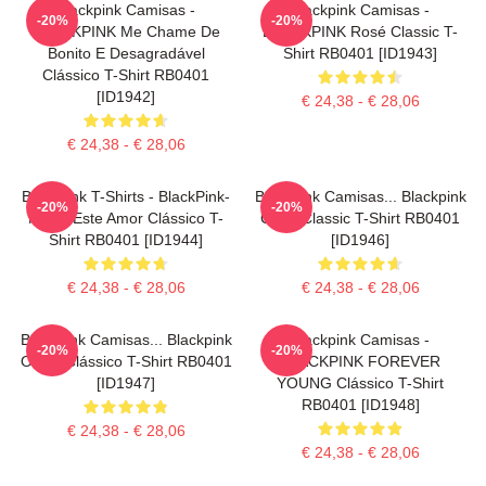
Blackpink Camisas -
Blackpink Camisas -
-20%
-20%
BLACKPINK Me Chame De
BLACKPINK Rosé Classic T-
Bonito E Desagradável
Shirt RB0401 [ID1943]
Clássico T-Shirt RB0401
[ID1942]
€ 24,38 - € 28,06
€ 24,38 - € 28,06
Blackpink T-Shirts - BlackPink-
Blackpink Camisas... Blackpink
-20%
-20%
Matar Este Amor Clássico T-
Cube Classic T-Shirt RB0401
Shirt RB0401 [ID1944]
[ID1946]
€ 24,38 - € 28,06
€ 24,38 - € 28,06
Blackpink Camisas... Blackpink
Blackpink Camisas -
-20%
-20%
Olhos Clássico T-Shirt RB0401
BLACKPINK FOREVER
[ID1947]
YOUNG Clássico T-Shirt
RB0401 [ID1948]
€ 24,38 - € 28,06
€ 24,38 - € 28,06