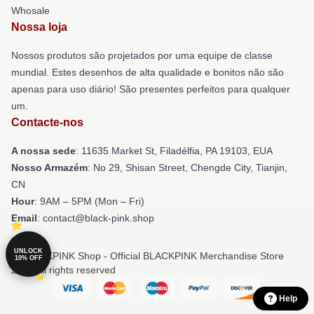
Whosale
Nossa loja
Nossos produtos são projetados por uma equipe de classe
mundial. Estes desenhos de alta qualidade e bonitos não são
apenas para uso diário! São presentes perfeitos para qualquer
um.
Contacte-nos
A nossa sede
: 11635 Market St, Filadélfia, PA 19103, EUA
Nosso Armazém
: No 29, Shisan Street, Chengde City, Tianjin,
CN
Hour
: 9AM – 5PM (Mon – Fri)
Email
: contact@black-pink.shop
UNLOCK
© BLACKPINK Shop - Official BLACKPINK Merchandise Store
10% OFF
2026 all rights reserved
Help