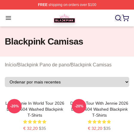
FREE
shipping on orders over $100
BLACKPINK Shop - Official BLACKPINK Merchandise S
Open menu
Blackpink Camisas
Início
/
Blackpink Pano de pano
/
Blackpink Camisas
Like Jennie In World Tour 2026
Dealine Tour With Jennie 2026
-20%
-20%
DTNK0604 Washed Blackpink
DTNK0604 Washed Blackpink
T-Shirts
T-Shirts
€ 32,20
$35
€ 32,20
$35