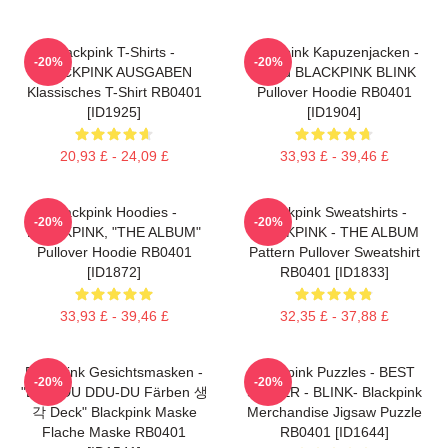
Blackpink T-Shirts -
Blackpink Kapuzenjacken -
-20%
-20%
BLACKPINK AUSGABEN
Proud BLACKPINK BLINK
Klassisches T-Shirt RB0401
Pullover Hoodie RB0401
[ID1925]
[ID1904]
20,93 £ - 24,09 £
33,93 £ - 39,46 £
Blackpink Hoodies -
Blackpink Sweatshirts -
-20%
-20%
BLACKPINK, "THE ALBUM"
BLACKPINK - THE ALBUM
Pullover Hoodie RB0401
Pattern Pullover Sweatshirt
[ID1872]
RB0401 [ID1833]
33,93 £ - 39,46 £
32,35 £ - 37,88 £
Blackpink Gesichtsmasken -
Blackpink Puzzles - BEST
-20%
-20%
"DDU-DU DDU-DU Färben 생
SELLER - BLINK- Blackpink
각 Deck" Blackpink Maske
Merchandise Jigsaw Puzzle
Flache Maske RB0401
RB0401 [ID1644]