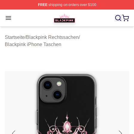
FREE
shipping on orders over $100
BLACKPINK Shop - Official BLACKPINK Merchandise S
Open menu
Startseite
/
Blackpink Rechtssachen
/
Blackpink iPhone Taschen