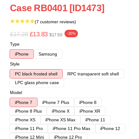
Case RB0401 [ID1473]
(7 customer reviews)
£17.28
£13.83
-20%
$17.50
Type
iPhone
Samsung
Style
PC black frosted shell
RPC transparent soft shell
LPC glass phone case
Model
iPhone 7
iPhone 7 Plus
iPhone 8
iPhone 8 Plus
iPhone X
iPhone XR
iPhone XS
iPhone XS Max
iPhone 11
iPhone 11 Pro
iPhone 11 Pro Max
iPhone 12
iPhone 12 Mini
iPhone 12 Pro