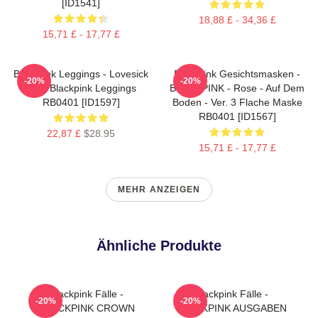
[ID1541]
18,88 £ - 34,36 £
15,71 £ - 17,77 £
Blackpink Leggings - Lovesick
Blackpink Gesichtsmasken -
-20%
-20%
Girls Blackpink Leggings
BLACKPINK - Rose - Auf Dem
RB0401 [ID1597]
Boden - Ver. 3 Flache Maske
RB0401 [ID1567]
22,87 £
$28.95
15,71 £ - 17,77 £
MEHR ANZEIGEN
Ähnliche Produkte
Blackpink Fälle -
Blackpink Fälle -
-20%
-20%
BLACKPINK CROWN
BLACKPINK AUSGABEN