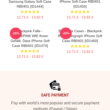
Samsung Galaxy Soft Case
IPhone Soft Case RB0401
RB0401 [ID1444]
[ID1450]
12,71 £ - 13,82 £
12,71 £ - 13,82 £
Blackpink Fälle -
Blackpink Cases - Blackpink
-20%
-20%
BLACKPINK WIE Ihnen
Rosè Autograph IPhone Soft
Gefällt, Dass IPhone Soft
Case RB0401 [ID1460]
Case RB0401 [ID1474]
12,71 £ - 13,82 £
12,71 £ - 13,82 £
Footer
SAFE PAYMENT
Pay with world's most popular and secure payment
methods (Paypal / Stripe)