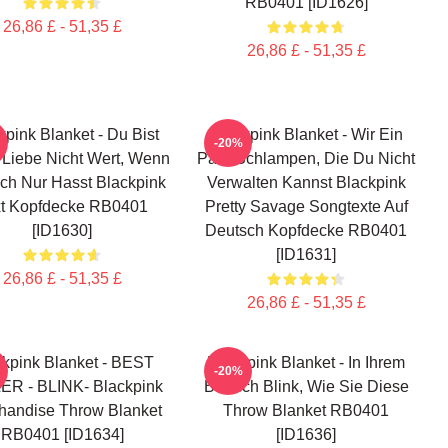
RB0401 [ID1626]
26,86 £ - 51,35 £
26,86 £ - 51,35 £
kpink Blanket - Du Bist
Blackpink Blanket - Wir Ein
-20%
 Liebe Nicht Wert, Wenn
Paar Schlampen, Die Du Nicht
ch Nur Hasst Blackpink
Verwalten Kannst Blackpink
xt Kopfdecke RB0401
Pretty Savage Songtexte Auf
[ID1630]
Deutsch Kopfdecke RB0401
[ID1631]
26,86 £ - 51,35 £
26,86 £ - 51,35 £
ckpink Blanket - BEST
Blackpink Blanket - In Ihrem
-20%
ER - BLINK- Blackpink
Bereich Blink, Wie Sie Diese
handise Throw Blanket
Throw Blanket RB0401
RB0401 [ID1634]
[ID1636]