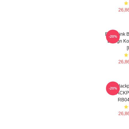
26,86
Blackpink B
-20%
Design K
[
26,86
Blackp
-20%
BLACKPI
RB04
26,86