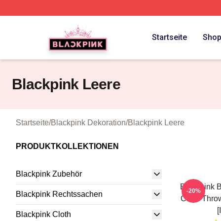
BLACKPINK Shop - Official BLACKPINK Merchandise Sto
Startseite
Sho
Blackpink Leere
Startseite
/
Blackpink Dekoration
/
Blackpink Leere
PRODUKTKOLLEKTIONEN
Blackpink Zubehör
Blackpink B
-20%
Blackpink Rechtssachen
Cube Thro
[
Blackpink Cloth