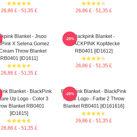
26,86 £ - 51,35 £
26,86 £ - 51,35 £
ckpink Blanket - Jisoo
Blackpink Blanket -
-20%
kPink X Selena Gomez
BLACKPINK Kopfdecke
 Cream Throw Blanket
RB0401 [ID1612]
RB0401 [ID1611]
26,86 £ - 51,35 £
26,86 £ - 51,35 £
ink Blanket - BlackPink
Blackpink Blanket - BlackPink
-20%
uare Up Logo - Color 3
- Blink Logo - Farbe 2 Throw
row Blanket RB0401
Blanket RB0401 [ID161616]
[ID1615]
26,86 £ - 51,35 £
26,86 £ - 51,35 £