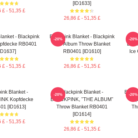
[ID1633]
 £ - 51,35 £
26,86 £ - 51,35 £
lanket - Blackpink
Blackpink Blanket - Blackpink
Bla
-20%
-20%
opfdecke RB0401
The Album Throw Blanket
Blac
ID1637]
RB0401 [ID1610]
Ice
 £ - 51,35 £
26,86 £ - 51,35 £
ink Blanket -
Blackpink Blanket -
Blackp
-20%
-20%
NK Kopfdecke
BLACKPINK, "THE ALBUM"
- Sq
01 [ID1613]
Throw Blanket RB0401
Th
[ID1614]
 £ - 51,35 £
26,86 £ - 51,35 £