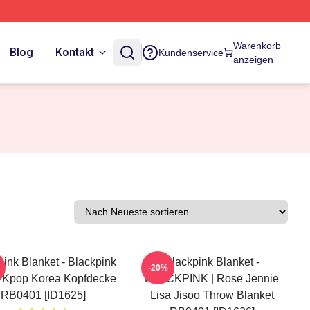
Warenkorb
Blog
Kontakt
Kundenservice
anzeigen
pink Blanket - Blackpink
Blackpink Blanket -
-20%
 Kpop Korea Kopfdecke
BLACKPINK | Rose Jennie
RB0401 [ID1625]
Lisa Jisoo Throw Blanket