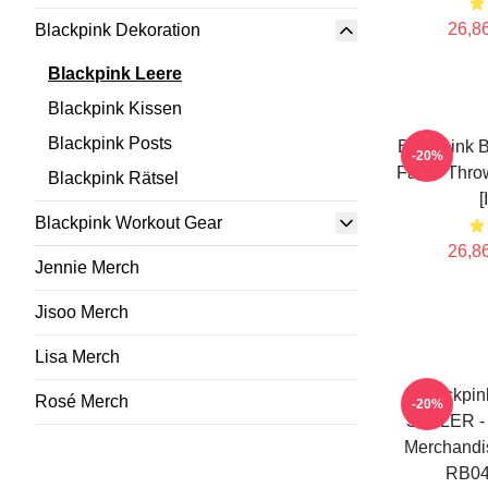
26,86
Blackpink Dekoration
Blackpink Leere
Blackpink Kissen
Blackpink Posts
Blackpink B
-20%
Farbe Thro
Blackpink Rätsel
[
Blackpink Workout Gear
26,86
Jennie Merch
Jisoo Merch
Lisa Merch
Blackpin
Rosé Merch
-20%
SELLER - B
Merchandi
RB04