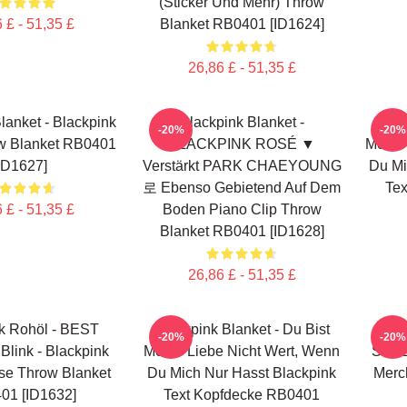
(Sticker Und Mehr) Throw
 £ - 51,35 £
Blanket RB0401 [ID1624]
26,86 £ - 51,35 £
lanket - Blackpink
Blackpink Blanket -
Blac
-20%
-20%
w Blanket RB0401
BLACKPINK ROSÉ ▼
Meine
ID1627]
Verstärkt PARK CHAEYOUNG
Du Mi
로 Ebenso Gebietend Auf Dem
Te
 £ - 51,35 £
Boden Piano Clip Throw
Blanket RB0401 [ID1628]
26,86 £ - 51,35 £
k Rohöl - BEST
Blackpink Blanket - Du Bist
Bla
-20%
-20%
link - Blackpink
Meine Liebe Nicht Wert, Wenn
SELL
se Throw Blanket
Du Mich Nur Hasst Blackpink
Merc
01 [ID1632]
Text Kopfdecke RB0401