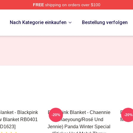
FREE
shipping on orders over $100
re
p
Nach Kategorie einkaufen
Bestellung verfolgen
lanket - Blackpink
Blackpink Blanket - Chaennie
Black
-20%
-20%
w Blanket RB0401
(Chaeyoung/Rosé Und
Musik
ID1623]
Jennie) Panda Winter Special