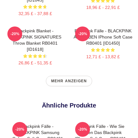
18,96 £ - 22,91 £
32,35 £ - 37,88 £
Blackpink Blanket -
Blackpink Fälle - BLACKPINK
-20%
-20%
BLACKPINK SIGNATURES
AUSGABEN IPhone Soft Case
Throw Blanket RB0401
RB0401 [ID1450]
[ID1618]
12,71 £ - 13,82 £
26,86 £ - 51,35 £
MEHR ANZEIGEN
Ähnliche Produkte
Blackpink Fälle -
Blackpink Fälle - Wie Sie
-20%
-20%
BLACKPINK Samsung
Mögen Das Blackpink