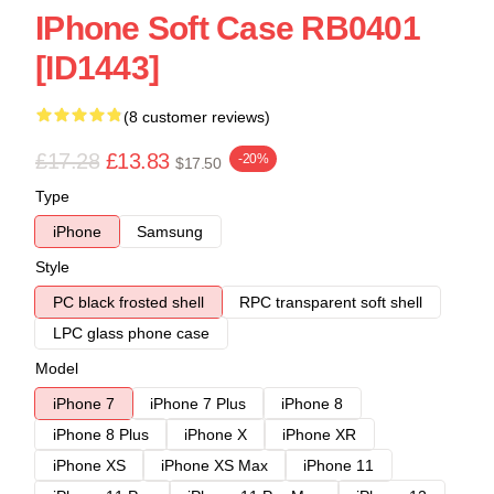
IPhone Soft Case RB0401
[ID1443]
(8 customer reviews)
£17.28
£13.83
-20%
$17.50
Type
iPhone
Samsung
Style
PC black frosted shell
RPC transparent soft shell
LPC glass phone case
Model
iPhone 7
iPhone 7 Plus
iPhone 8
iPhone 8 Plus
iPhone X
iPhone XR
iPhone XS
iPhone XS Max
iPhone 11