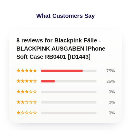
What Customers Say
8 reviews for Blackpink Fälle -
BLACKPINK AUSGABEN iPhone
Soft Case RB0401 [ID1443]
★★★★★
75%
★★★★☆
25%
★★★☆☆
0%
★★☆☆☆
0%
★☆☆☆☆
0%