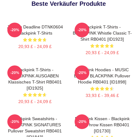
Beste Verkäufer Produkte
Jisoo In Deadline DTNK0604
Blackpink T-Shirts -
-20%
-20%
Blackpink T-Shirts
BLACKPINK Whistle Classic T-
Shirt RB0401 [ID1923]
20,93 £ - 24,09 £
20,93 £ - 24,09 £
Blackpink T-Shirts -
Blackpink Hoodies - MUSIC
-20%
-20%
BLACKPINK AUSGABEN
BLINK:: BLACKPINK Pullover
Klassisches T-Shirt RB0401
Hoodie RB0401 [ID1898]
[ID1925]
33,93 £ - 39,46 £
20,93 £ - 24,09 £
Blackpink Sweatshirts -
Blackpink Kissen - Blackpink
-20%
-20%
BLACKPINK SIGNATURES
Rosé Throw Kissen RB0401
Pullover Sweatshirt RB0401
[ID1730]
[ID1843]