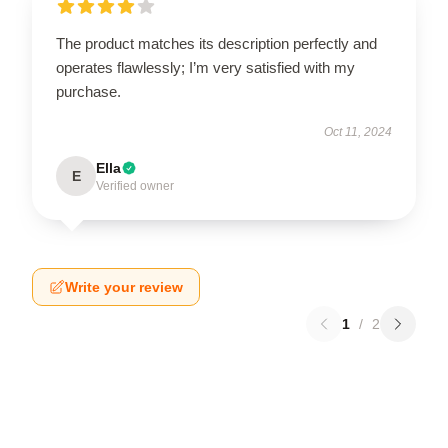
The product matches its description perfectly and
operates flawlessly; I’m very satisfied with my
purchase.
Oct 11, 2024
Ella
E
Verified owner
Write your review
1
/
2