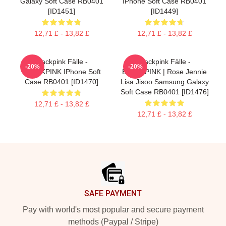
Galaxy Soft Case RB0401
IPhone Soft Case RB0401
[ID1451]
[ID1449]
12,71 £ - 13,82 £
12,71 £ - 13,82 £
Blackpink Fälle -
Blackpink Fälle -
-20%
-20%
BLACKPINK IPhone Soft
BLACKPINK | Rose Jennie
Case RB0401 [ID1470]
Lisa Jisoo Samsung Galaxy
Soft Case RB0401 [ID1476]
12,71 £ - 13,82 £
12,71 £ - 13,82 £
Footer
SAFE PAYMENT
Pay with world's most popular and secure payment
methods (Paypal / Stripe)