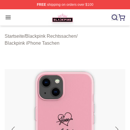
FREE
shipping on orders over $100
BLACKPINK Shop - Official BLACKPINK Merchandise S
Open menu
Startseite
/
Blackpink Rechtssachen
/
Blackpink iPhone Taschen