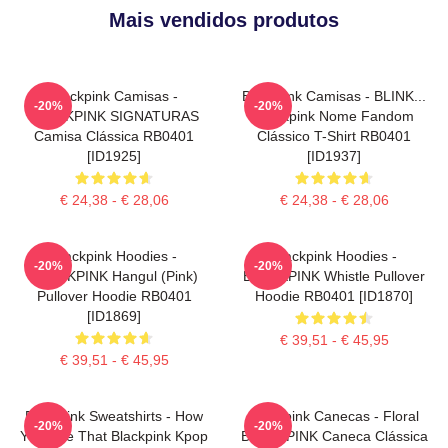
Mais vendidos produtos
Blackpink Camisas -
Blackpink Camisas - BLINK...
-20%
-20%
BLACKPINK SIGNATURAS
Blackpink Nome Fandom
Camisa Clássica RB0401
Clássico T-Shirt RB0401
[ID1925]
[ID1937]
€ 24,38 - € 28,06
€ 24,38 - € 28,06
Blackpink Hoodies -
Blackpink Hoodies -
-20%
-20%
BLACKPINK Hangul (Pink)
BLACKPINK Whistle Pullover
Pullover Hoodie RB0401
Hoodie RB0401 [ID1870]
[ID1869]
€ 39,51 - € 45,95
€ 39,51 - € 45,95
Blackpink Sweatshirts - How
Blackpink Canecas - Floral
-20%
-20%
You Like That Blackpink Kpop
BLACKPINK Caneca Clássica