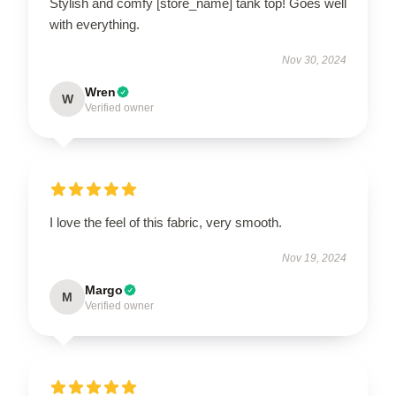
Stylish and comfy [store_name] tank top! Goes well
with everything.
Nov 30, 2024
Wren
W
Verified owner
I love the feel of this fabric, very smooth.
Nov 19, 2024
Margo
M
Verified owner