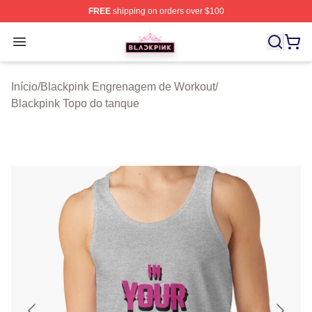
FREE
shipping on orders over $100
BLACKPINK Shop - Official BLACKPINK Merchandise S
Open menu
Início
/
Blackpink Engrenagem de Workout
/
Blackpink Topo do tanque