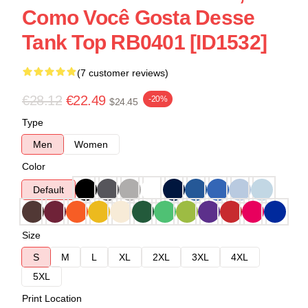
Como Você Gosta Desse
Tank Top RB0401 [ID1532]
(7 customer reviews)
€28.12
€22.49
-20%
$24.45
Type
Men
Women
Color
Default
Size
S
M
L
XL
2XL
3XL
4XL
5XL
Print Location