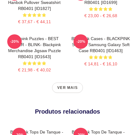
Hanbok Pullover Sweatshirt
RB0401 [ID1699]
RB0401 [ID1827]
€ 23,00 - € 26,68
€ 37,67 - € 44,11
Blackpink Puzzles - BEST
Blackpink Cases - BLACKPINK
-20%
-20%
SELLER - BLINK- Blackpink
SONGS Samsung Galaxy Soft
Merchandise Jigsaw Puzzle
Case RB0401 [ID1463]
RB0401 [ID1643]
€ 14,81 - € 16,10
€ 21,98 - € 40,02
VER MAIS
Produtos relacionados
Blackpink Tops De Tanque -
Blackpink Tops De Tanque -
-20%
-20%