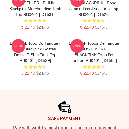
BEST SELLER - BLINK...
Não. BLACKPINK | Rose
Blackpink Merchandise Tank
Jennie Lisa Jisoo Tank Top
Top RB0401 [ID1531]
RB0401 [ID1520]
€ 22,49
$24.45
€ 22,49
$24.45
Blackpink Topo Do Tanque -
Blackpink Topos De Tanque
-20%
-20%
Não. Blackpink Gostas
- MUSIC BLINK ::
Dessa T-Shirt Tank Top
BLACKPINK Topo Do
RB0401 [ID1529]
Tanque RB0401 [ID1508]
€ 22,49
$24.45
€ 22,49
$24.45
Footer
SAFE PAYMENT
Pay with world's most popular and secure payment