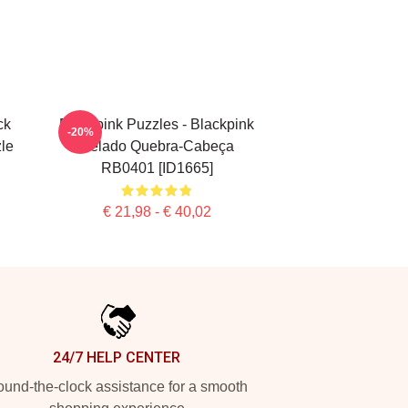
ck
Blackpink Puzzles - Blackpink
-20%
zle
Gelado Quebra-Cabeça
RB0401 [ID1665]
€ 21,98 - € 40,02
24/7 HELP CENTER
und-the-clock assistance for a smooth