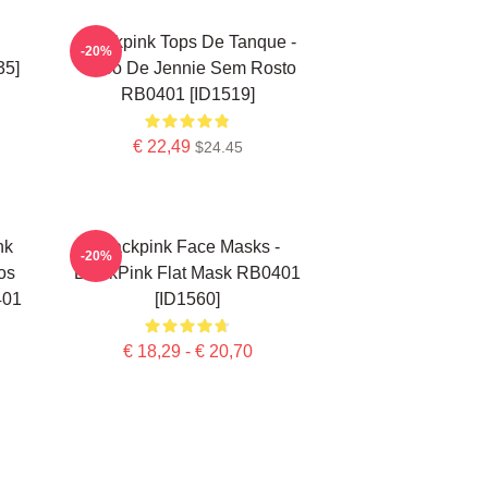
Blackpink Tops De Tanque -
-20%
5]
Cubo De Jennie Sem Rosto
RB0401 [ID1519]
€ 22,49
$24.45
nk
Blackpink Face Masks -
-20%
os
BlackPink Flat Mask RB0401
401
[ID1560]
€ 18,29 - € 20,70