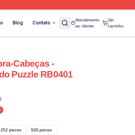
Atendimento
Ver
do
Blog
Contato
ao cliente
carrinho
bra-Cabeças -
ado Puzzle RB0401
)
%
252 pieces
500 pieces