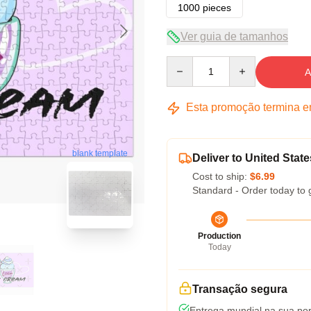
1000 pieces
Ver guia de tamanhos
Quantity
A
Esta promoção termina 
blank template
Deliver to United State
Cost to ship:
$6.99
Standard - Order today to 
Production
Today
Transação segura
Entrega mundial na sua por