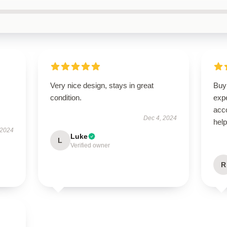
Very nice design, stays in great
Buyi
condition.
exp
acc
Dec 4, 2024
hel
 2024
Luke
L
Verified owner
R