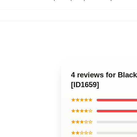
4 reviews for Blac
[ID1659]
★★★★★
★★★★☆
★★★☆☆
★★☆☆☆