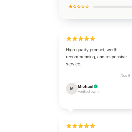
★☆☆☆☆
High-quality product, worth
recommending, and responsive
service.
Dec 6,
Michael
M
Verified owner