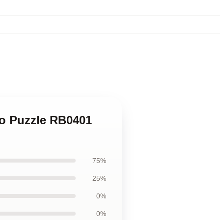
do Puzzle RB0401
75%
25%
0%
0%