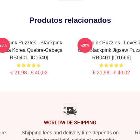
Produtos relacionados
ackpink Puzzles - Blackpink
Blackpink Puzzles - Lovesi
-20%
-20%
úsica Korea Quebra-Cabeça
Girls Blackpink Jigsaw Puz
RB0401 [ID1640]
RB0401 [ID1666]
€ 21,98 - € 40,02
€ 21,98 - € 40,02
WORLDWIDE SHIPPING
ure
Shipping fees and delivery time depends on
Ro