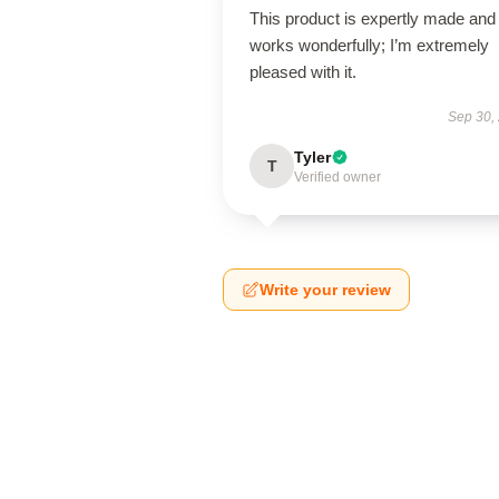
This product is expertly made and
works wonderfully; I’m extremely
pleased with it.
Sep 30,
Tyler
T
Verified owner
Write your review