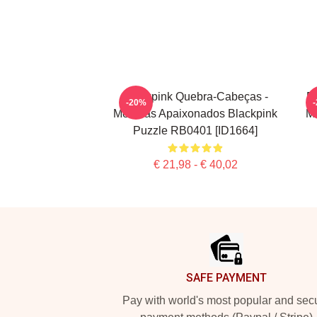
Blackpink Quebra-Cabeças -
Bl
-20%
Meninas Apaixonados Blackpink
M
Puzzle RB0401 [ID1664]
€ 21,98 - € 40,02
Footer
SAFE PAYMENT
Pay with world's most popular and sec