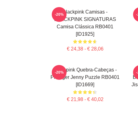
Blackpink Camisas -
-20%
BLACKPINK SIGNATURAS
Camisa Clássica RB0401
[ID1925]
€ 24,38 - € 28,06
Blackpink Quebra-Cabeças -
-20%
Proteger Jenny Puzzle RB0401
BL
[ID1669]
Ji
€ 21,98 - € 40,02