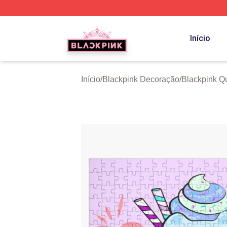
BLACKPINK Shop - Official BLACKPINK Merchandise Sto
Início
Início
/
Blackpink Decoração
/
Blackpink Q