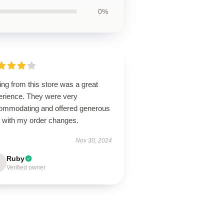
0%
ng from this store was a great
erience. They were very
ommodating and offered generous
p with my order changes.
Nov 30, 2024
Ruby
Verified owner