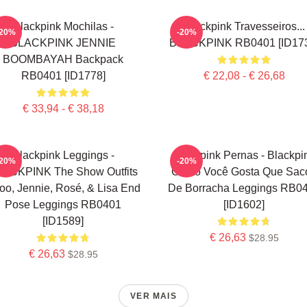
Blackpink Mochilas -
Blackpink Travesseiros...
-20%
-20%
BLACKPINK JENNIE
BLACKPINK RB0401 [ID173
BOOMBAYAH Backpack
RB0401 [ID1778]
€ 22,08 - € 26,68
€ 33,94 - € 38,18
Blackpink Leggings -
Blackpink Pernas - Blackpi
-20%
-20%
ACKPINK The Show Outfits
Como Você Gosta Que Sac
soo, Jennie, Rosé, & Lisa End
De Borracha Leggings RB0
Pose Leggings RB0401
[ID1602]
[ID1589]
€ 26,63
$28.95
€ 26,63
$28.95
VER MAIS