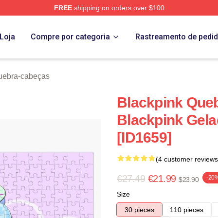
FREE
shipping on orders over $100
re
Loja
Compre por categoria
Rastreamento de pedi
uebra-cabeças
Blackpink Que
Blackpink Gel
[ID1659]
(4 customer reviews
€27.49
€21.99
-20
$23.90
Size
30 pieces
110 pieces