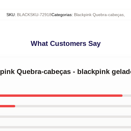
SKU
:
BLACKSKU-72918
Categorias
:
Blackpink Quebra-cabeças
,
What Customers Say
kpink Quebra-cabeças - blackpink gela