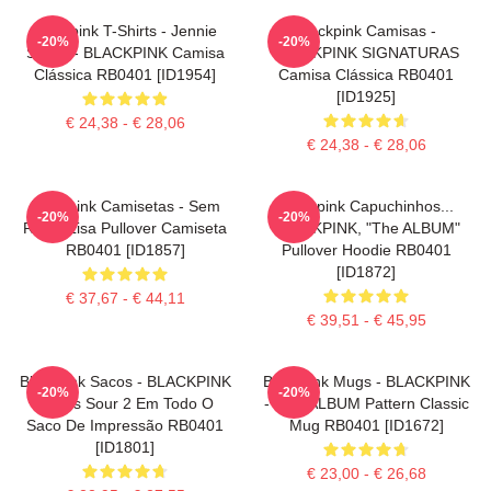
Blackpink T-Shirts - Jennie
Blackpink Camisas -
-20%
-20%
SOLO - BLACKPINK Camisa
BLACKPINK SIGNATURAS
Clássica RB0401 [ID1954]
Camisa Clássica RB0401
[ID1925]
€ 24,38 - € 28,06
€ 24,38 - € 28,06
Blackpink Camisetas - Sem
Blackpink Capuchinhos...
-20%
-20%
Rosto Lisa Pullover Camiseta
BLACKPINK, "The ALBUM"
RB0401 [ID1857]
Pullover Hoodie RB0401
[ID1872]
€ 37,67 - € 44,11
€ 39,51 - € 45,95
Blackpink Sacos - BLACKPINK
Blackpink Mugs - BLACKPINK
-20%
-20%
Doces Sour 2 Em Todo O
- THE ALBUM Pattern Classic
Saco De Impressão RB0401
Mug RB0401 [ID1672]
[ID1801]
€ 23,00 - € 26,68