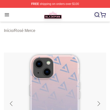
FREE
shipping on orders over $100
BLACKPINK Shop - Official BLACKPINK Merchandise S
Open menu
Início
/
Rosé Merce