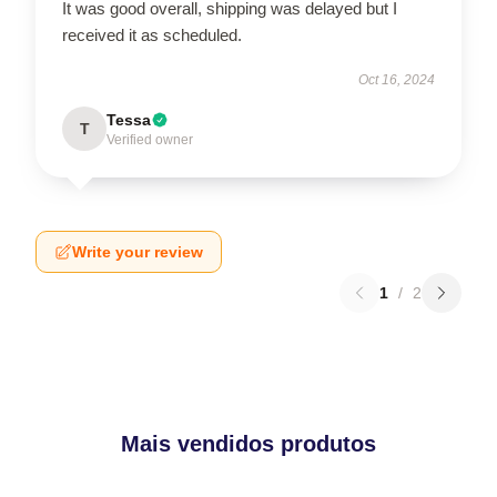
It was good overall, shipping was delayed but I
received it as scheduled.
Oct 16, 2024
Tessa
T
Verified owner
Write your review
1
/
2
Mais vendidos produtos