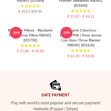
RB0401 [ID1589]
Pullover Sweatshirt RB0401
[ID1849]
€ 26,63
$28.95
€ 37,67 - € 44,11
Blackpink Pillows - Blackpink
Blackpink Cobertura -
-20%
-20%
Rosé Throw Pillow RB0401
BLACKPINK | Rose Jennie
[ID1730]
Lisa Jisoo Throw Blanket
RB0401 [ID1626]
€ 22,08 - € 26,68
€ 31,28 - € 59,80
Footer
SAFE PAYMENT
Pay with world's most popular and secure payment
methods (Paypal / Stripe)