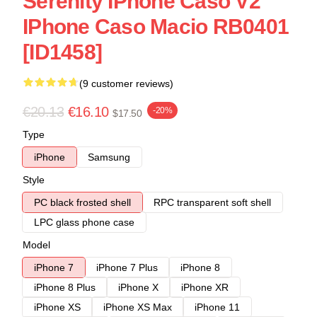
Serenity IPhone Caso V2
IPhone Caso Macio RB0401
[ID1458]
(9 customer reviews)
€20.13
€16.10
-20%
$17.50
Type
iPhone
Samsung
Style
PC black frosted shell
RPC transparent soft shell
LPC glass phone case
Model
iPhone 7
iPhone 7 Plus
iPhone 8
iPhone 8 Plus
iPhone X
iPhone XR
iPhone XS
iPhone XS Max
iPhone 11