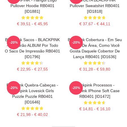
Pullover Hoodie RB0401
Pullover Sweatshirt RB0401
[ID1881]
[ID1818]
€ 39,51 - € 45,95
€ 37,67 - € 44,11
Blackpink Sacos - BLACKPINK
Blackpink Cobertura - Em Seu
-20%
-20%
- O Padrão ALBUM Por Todo
Piscar De Área, Como Você
O Saco De Impressão RB0401
Gosta Daquele Cobertor De
[ID1796]
Lança RB0401 [ID1636]
€ 22,95 - € 27,55
€ 31,28 - € 59,80
Blackpink Quebra-Cabeças -
Blackpink Processos -
-20%
-20%
Blackpink Lovesick Girls
Blackpink IPhone Soft Case
Puzzle Puzzle RB0401
RB0401 [ID1472]
[ID1646]
€ 14,81 - € 16,10
€ 21,98 - € 40,02