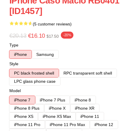
IPhone Caso Macio RB0401
[ID1457]
(5 customer reviews)
€20.13
€16.10
-20%
$17.50
Type
iPhone
Samsung
Style
PC black frosted shell
RPC transparent soft shell
LPC glass phone case
Model
iPhone 7
iPhone 7 Plus
iPhone 8
iPhone 8 Plus
iPhone X
iPhone XR
iPhone XS
iPhone XS Max
iPhone 11
iPhone 11 Pro
iPhone 11 Pro Max
iPhone 12