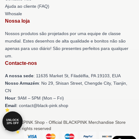
Ajuda ao cliente (FAQ)
Whosale
Nossa loja
Nossos produtos são projetados por uma equipe de classe
mundial. Estes desenhos de alta qualidade e bonitos não são
apenas para uso diário! São presentes perfeitos para qualquer
um.
Contacte-nos
A nossa sede
: 11635 Market St, Filadélfia, PA 19103, EUA
Nosso Armazém
: No 29, Shisan Street, Chengde City, Tianjin,
CN
Hour
: 9AM – 5PM (Mon – Fri)
Email
: contact@black-pink.shop
UNLOCK
© BLACKPINK Shop - Official BLACKPINK Merchandise Store
10% OFF
2026 all rights reserved