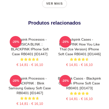
VER MAIS
Produtos relacionados
Blackpink Processos -
Blackpink Cases -
-20%
-20%
MÚSICA BLINK ::
BLACKPINK How You Like
BLACKPINK IPhone Soft
That (ice Version) IPhone
Case RB0401 [ID1447]
Soft Case RB0401 [ID1446]
€ 14,81 - € 16,10
€ 14,81 - € 16,10
Blackpink Processos -
Blackpink Casos - Blackpink
-20%
-20%
BLACKPINK : Blink
O Álbum IPhone Soft Case
Samsung Galaxy Soft Case
RB0401 [ID1473]
RB0401 [ID1467]
€ 14,81 - € 16,10
€ 14,81 - € 16,10