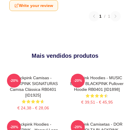
Write your review
1
/
1
Mais vendidos produtos
Blackpink Camisas -
Blackpink Hoodies - MUSIC
-20%
-20%
BLACKPINK SIGNATURAS
BLINK : BLACKPINK Pullover
Camisa Clássica RB0401
Hoodie RB0401 [ID1898]
[ID1925]
€ 39,51 - € 45,95
€ 24,38 - € 28,06
Blackpink Hoodies -
Blackpink Camisetas - DOR
-20%
-20%
BLACKPINK - Hangul Logo
DE VOLTA BLACKPINK