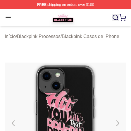
FREE
shipping on orders over $100
BLACKPINK Shop - Official BLACKPINK Merchandise S
Open menu
Início
/
Blackpink Processos
/
Blackpink Casos de iPhone