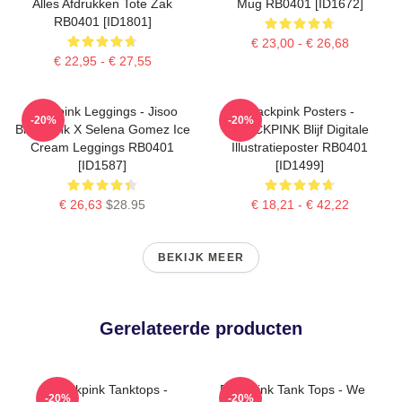
Alles Afdrukken Tote Zak
Mug RB0401 [ID1672]
RB0401 [ID1801]
€ 23,00 - € 26,68
€ 22,95 - € 27,55
Blackpink Leggings - Jisoo
Blackpink Posters -
-20%
-20%
BlackPink X Selena Gomez Ice
BLACKPINK Blijf Digitale
Cream Leggings RB0401
Illustratieposter RB0401
[ID1587]
[ID1499]
€ 26,63
$28.95
€ 18,21 - € 42,22
BEKIJK MEER
Gerelateerde producten
Blackpink Tanktops -
Blackpink Tank Tops - We
-20%
-20%