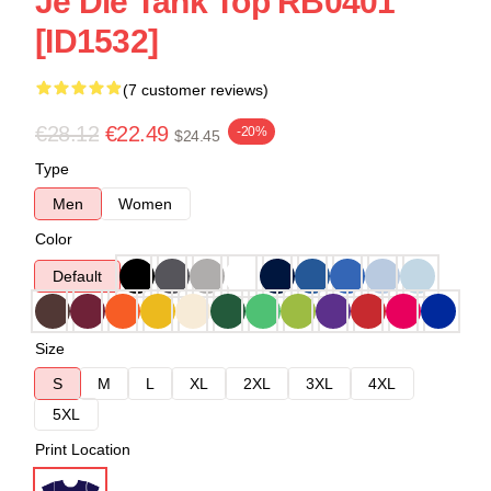
Je Die Tank Top RB0401
[ID1532]
(7 customer reviews)
€28.12
€22.49
-20%
$24.45
Type
Men
Women
Color
Default
Size
S
M
L
XL
2XL
3XL
4XL
5XL
Print Location