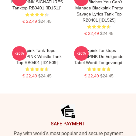
BLACKPINK SIGNATURES
Some Bitches You Can't
Tanktop RB0401 [ID1511]
Manage Blackpink Pretty
Savage Lyrics Tank Top
RB0401 [ID1525]
€ 22,49
$24.45
€ 22,49
$24.45
Blackpink Tank Tops -
Blackpink Tanktops -
-20%
-20%
BLACKPINK Whistle Tank
BLACKPINK De Volgende
Top RB0401 [ID1509]
Tabel Wordt Toegevoegd:
€ 22,49
$24.45
€ 22,49
$24.45
Footer
SAFE PAYMENT
Pay with world's most popular and secure payment