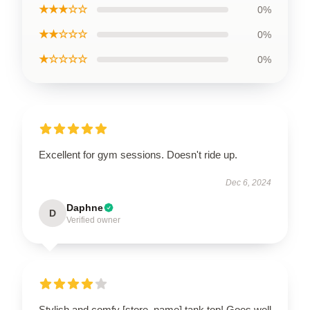
★★★☆☆
0%
★★☆☆☆
0%
★☆☆☆☆
0%
Excellent for gym sessions. Doesn't ride up.
Dec 6, 2024
Daphne
D
Verified owner
Stylish and comfy [store_name] tank top! Goes well