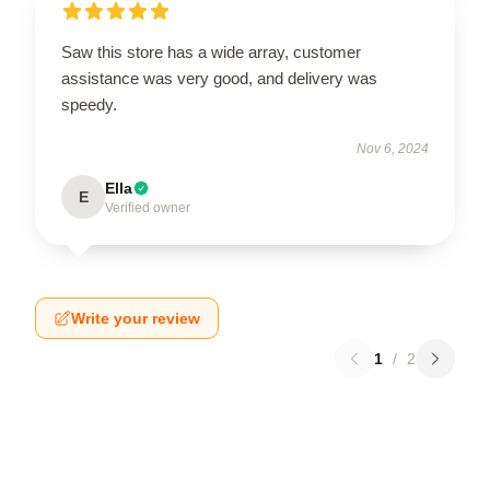
Saw this store has a wide array, customer
assistance was very good, and delivery was
speedy.
Nov 6, 2024
Ella
E
Verified owner
Write your review
1
/
2