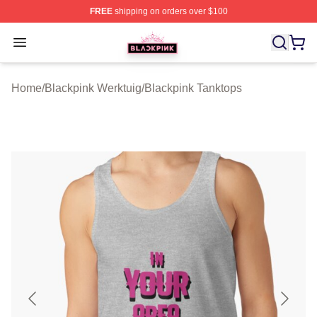
FREE
shipping on orders over $100
BLACKPINK Shop - Official BLACKPINK Merchandise S
Open menu
Home
/
Blackpink Werktuig
/
Blackpink Tanktops