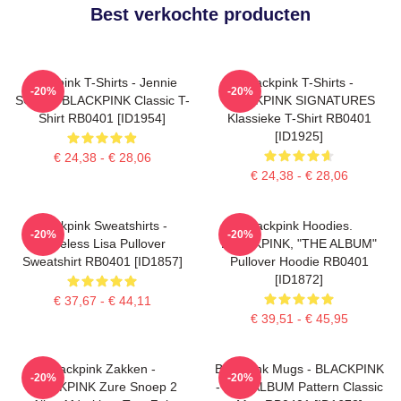
Best verkochte producten
Blackpink T-Shirts - Jennie
Blackpink T-Shirts -
-20%
-20%
SOLO - BLACKPINK Classic T-
BLACKPINK SIGNATURES
Shirt RB0401 [ID1954]
Klassieke T-Shirt RB0401
[ID1925]
€ 24,38 - € 28,06
€ 24,38 - € 28,06
Blackpink Sweatshirts -
Blackpink Hoodies.
-20%
-20%
Faceless Lisa Pullover
BLACKPINK, "THE ALBUM"
Sweatshirt RB0401 [ID1857]
Pullover Hoodie RB0401
[ID1872]
€ 37,67 - € 44,11
€ 39,51 - € 45,95
Blackpink Zakken -
Blackpink Mugs - BLACKPINK
-20%
-20%
BLACKPINK Zure Snoep 2
- THE ALBUM Pattern Classic