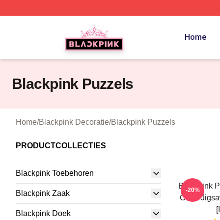
BLACKPINK Shop - Official BLACKPINK Merchandise Sto
Home
Blackpink Puzzels
Home
/
Blackpink Decoratie
/
Blackpink Puzzels
PRODUCTCOLLECTIES
Blackpink Toebehoren
Blackpink P
-20%
Blackpink Zaak
Cube Jigs
[
Blackpink Doek