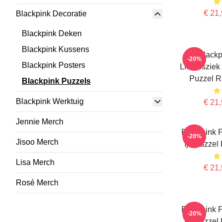
€ 21,
Blackpink Decoratie
Blackpink Deken
Blackpink Kussens
Blackp
-20%
Blackpink Posters
Liefdesziek
Puzzel R
Blackpink Puzzels
Blackpink Werktuig
€ 21,
Jennie Merch
Blackpink P
-20%
Jisoo Merch
Ijs Puzzel
Lisa Merch
€ 21,
Rosé Merch
Blackpink P
-20%
Ijs Puzzel