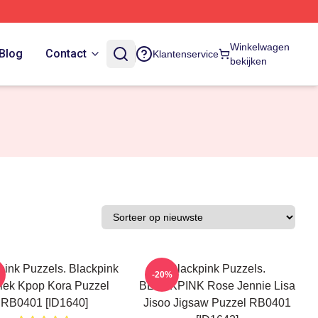
Winkelwagen
Blog
Contact
Klantenservice
bekijken
pink Puzzels. Blackpink
Blackpink Puzzels.
-20%
iek Kpop Kora Puzzel
BLACKPINK Rose Jennie Lisa
RB0401 [ID1640]
Jisoo Jigsaw Puzzel RB0401