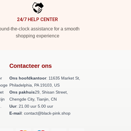
24/7 HELP CENTER
und-the-clock assistance for a smooth
shopping experience
Contacteer ons
or
Ons hoofdkantoor
: 11635 Market St,
hoge
Philadelphia, PA 19103, US
et
Ons pakhuis
29, Shisan Street,
ijn
Chengde City, Tianjin, CN
.
Uur
: 21.00 uur 5.00 uur
E-mail
: contact@black-pink.shop