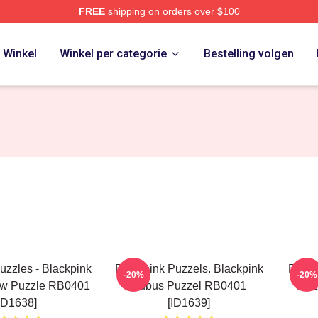
FREE
shipping on orders over $100
re
Winkel
Winkel per categorie
Bestelling volgen
uzzles - Blackpink
Blackpink Puzzels. Blackpink
Black
-20%
-20%
aw Puzzle RB0401
Kubus Puzzel RB0401
Muz
ID1638]
[ID1639]