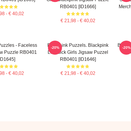
RB0401 [ID1666]
Merch
98 - € 40,02
€ 21,98 - € 40,02
uzzles - Faceless
Blackpink Puzzels. Blackpink
Blackp
-20%
-20%
aw Puzzle RB0401
Lovesick Girls Jigsaw Puzzel
Ice
ID1645]
RB0401 [ID1646]
98 - € 40,02
€ 21,98 - € 40,02