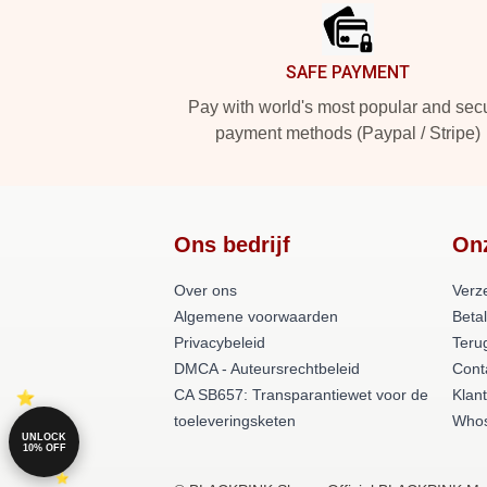
SAFE PAYMENT
Pay with world's most popular and sec
payment methods (Paypal / Stripe)
Ons bedrijf
On
Over ons
Verz
Algemene voorwaarden
Beta
Privacybeleid
Teru
DMCA - Auteursrechtbeleid
Cont
CA SB657: Transparantiewet voor de
Klan
toeleveringsketen
Whos
UNLOCK
10% OFF