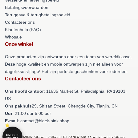
Betalingsvoorwaarden
Teruggave & terugbetalingsbeleid
Contacteer ons
Klantenhulp (FAQ)
Whosale
Onze winkel
Onze producten zijn ontworpen door een team van wereldklasse.
Deze hoge kwaliteit en mooie ontwerpen zijn niet alleen voor
dagelijkse slijtage! Het zijn perfecte geschenken voor iedereen.
Contacteer ons
Ons hoofdkantoor
: 11635 Market St, Philadelphia, PA 19103,
US
Ons pakhuis
29, Shisan Street, Chengde City, Tianjin, CN
Uur
: 21.00 uur 5.00 uur
E-mail
: contact@black-pink.shop
UNLOCK
© BLACKPINK Shop - Official BLACKPINK Merchandise Store