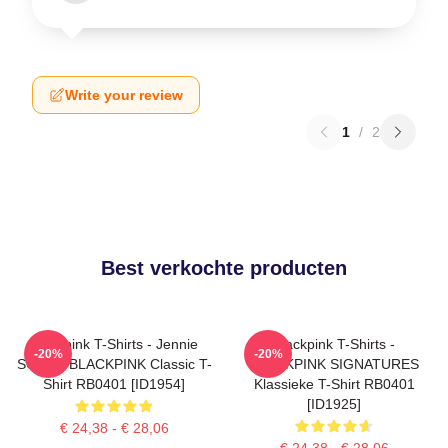
Write your review
1
/
2
Best verkochte producten
Blackpink T-Shirts - Jennie
Blackpink T-Shirts -
-20%
-20%
SOLO - BLACKPINK Classic T-
BLACKPINK SIGNATURES
Shirt RB0401 [ID1954]
Klassieke T-Shirt RB0401
[ID1925]
€ 24,38 - € 28,06
€ 24,38 - € 28,06