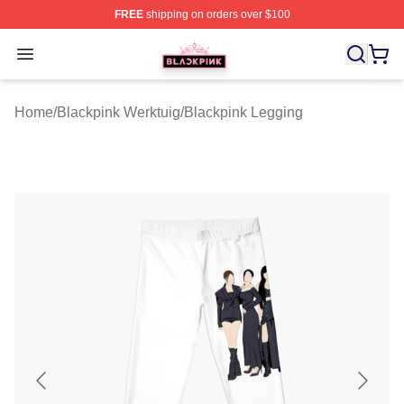
FREE
shipping on orders over $100
BLACKPINK Shop - Official BLACKPINK Merchandise S
Open menu
Home
/
Blackpink Werktuig
/
Blackpink Legging