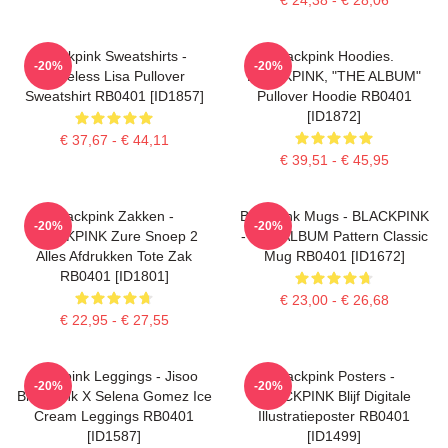
Blackpink Sweatshirts -
Blackpink Hoodies.
-20%
-20%
Faceless Lisa Pullover
BLACKPINK, "THE ALBUM"
Sweatshirt RB0401 [ID1857]
Pullover Hoodie RB0401
[ID1872]
€ 37,67 - € 44,11
€ 39,51 - € 45,95
Blackpink Zakken -
Blackpink Mugs - BLACKPINK
-20%
-20%
BLACKPINK Zure Snoep 2
- THE ALBUM Pattern Classic
Alles Afdrukken Tote Zak
Mug RB0401 [ID1672]
RB0401 [ID1801]
€ 23,00 - € 26,68
€ 22,95 - € 27,55
Blackpink Leggings - Jisoo
Blackpink Posters -
-20%
-20%
BlackPink X Selena Gomez Ice
BLACKPINK Blijf Digitale
Cream Leggings RB0401
Illustratieposter RB0401
[ID1587]
[ID1499]