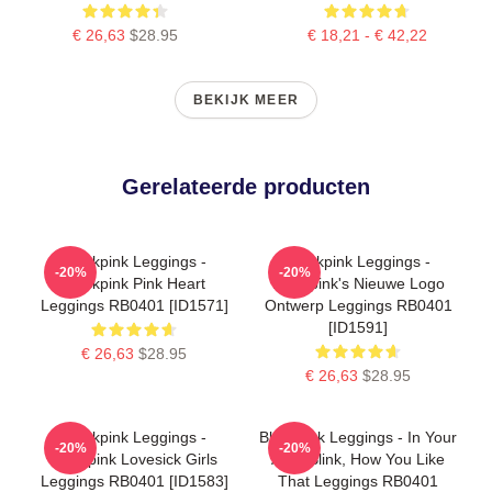
€ 26,63
$28.95
€ 18,21 - € 42,22
BEKIJK MEER
Gerelateerde producten
Blackpink Leggings -
Blackpink Leggings -
-20%
-20%
Blackpink Pink Heart
Blackpink's Nieuwe Logo
Leggings RB0401 [ID1571]
Ontwerp Leggings RB0401
[ID1591]
€ 26,63
$28.95
€ 26,63
$28.95
Blackpink Leggings -
Blackpink Leggings - In Your
-20%
-20%
Blackpink Lovesick Girls
Area Blink, How You Like
Leggings RB0401 [ID1583]
That Leggings RB0401