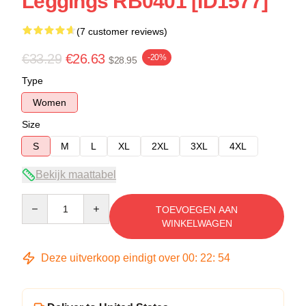
Leggings RB0401 [ID1577]
(7 customer reviews)
€33.29
€26.63
-20%
$28.95
Type
Women
Size
S
M
L
XL
2XL
3XL
4XL
Bekijk maattabel
Quantity
TOEVOEGEN AAN
WINKELWAGEN
Deze uitverkoop eindigt over
00
:
22
:
54