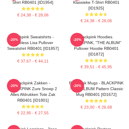
Shirt RB0401 [ID1954]
Klassieke T-Shirt RB0401
[ID1925]
€ 24,38 - € 28,06
€ 24,38 - € 28,06
Blackpink Sweatshirts -
Blackpink Hoodies.
-20%
-20%
Faceless Lisa Pullover
BLACKPINK, "THE ALBUM"
Sweatshirt RB0401 [ID1857]
Pullover Hoodie RB0401
[ID1872]
€ 37,67 - € 44,11
€ 39,51 - € 45,95
Blackpink Zakken -
Blackpink Mugs - BLACKPINK
-20%
-20%
BLACKPINK Zure Snoep 2
- THE ALBUM Pattern Classic
Alles Afdrukken Tote Zak
Mug RB0401 [ID1672]
RB0401 [ID1801]
€ 23,00 - € 26,68
€ 22,95 - € 27,55
Blackpink Leggings - Jisoo
Blackpink Posters -