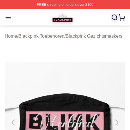
FREE
shipping on orders over $100
BLACKPINK Shop - Official BLACKPINK Merchandise S
Open menu
Home
/
Blackpink Toebehoren
/
Blackpink Gezichtsmaskers