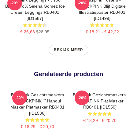
-20%
-20%
BlackPink X Selena Gomez Ice
BLACKPINK Blijf Digitale
Cream Leggings RB0401
Illustratieposter RB0401
[ID1587]
[ID1499]
€ 26,63
$28.95
€ 18,21 - € 42,22
BEKIJK MEER
Gerelateerde producten
Blackpink Gezichtsmaskers
Blackpink Gezichtsmaskers.
-20%
-20%
- "BLACKPINK "" Hangul
BLACKPINK Plat Masker
Masker Platmasker RB0401
RB0401 [ID1550]
[ID1536]
€ 18,29 - € 20,70
€ 18,29 - € 20,70