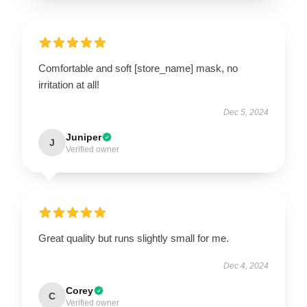
Comfortable and soft [store_name] mask, no
irritation at all!
Dec 5, 2024
Juniper
J
Verified owner
Great quality but runs slightly small for me.
Dec 4, 2024
Corey
C
Verified owner