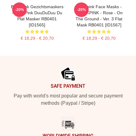
Blackpink Gezichtsmaskers
Blackpink Face Masks -
-20%
-20%
- BlackPink DuuDuDuu Du
BLACKPINK - Rose - On
Plat Masker RB0401
The Ground - Ver. 3 Flat
[ID1565]
Mask RB0401 [ID1567]
€ 18,29 - € 20,70
€ 18,29 - € 20,70
Footer
SAFE PAYMENT
Pay with world's most popular and secure payment
methods (Paypal / Stripe)
WORLDWIDE SHIPPING