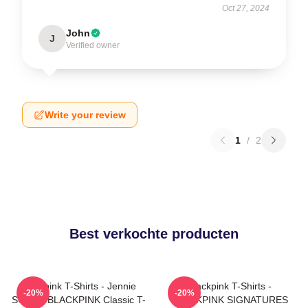
Oct 27, 2024
John
J
Verified owner
Write your review
1
/
2
Best verkochte producten
Blackpink T-Shirts - Jennie
Blackpink T-Shirts -
-20%
-20%
SOLO - BLACKPINK Classic T-
BLACKPINK SIGNATURES