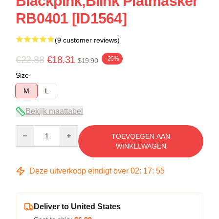
Blackpink,blink Platmasker
RB0401 [ID1564]
(9 customer reviews)
€22.88
€18.31
-20%
$19.90
Size
M
L
Bekijk maattabel
Quantity
TOEVOEGEN AAN
WINKELWAGEN
Deze uitverkoop eindigt over
02
:
17
:
54
Deliver to United States