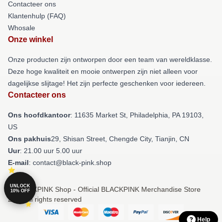
Contacteer ons
Klantenhulp (FAQ)
Whosale
Onze winkel
Onze producten zijn ontworpen door een team van wereldklasse.
Deze hoge kwaliteit en mooie ontwerpen zijn niet alleen voor
dagelijkse slijtage! Het zijn perfecte geschenken voor iedereen.
Contacteer ons
Ons hoofdkantoor
: 11635 Market St, Philadelphia, PA 19103,
US
Ons pakhuis
29, Shisan Street, Chengde City, Tianjin, CN
Uur
: 21.00 uur 5.00 uur
E-mail
: contact@black-pink.shop
UNLOCK
© BLACKPINK Shop - Official BLACKPINK Merchandise Store
10% OFF
2026 all rights reserved
Help