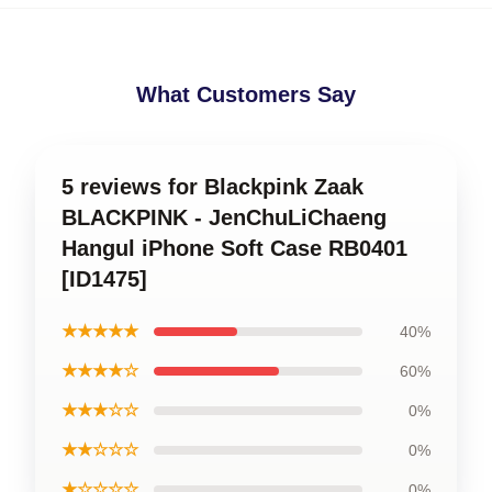
What Customers Say
5 reviews for Blackpink Zaak
BLACKPINK - JenChuLiChaeng
Hangul iPhone Soft Case RB0401
[ID1475]
★★★★★
40%
★★★★☆
60%
★★★☆☆
0%
★★☆☆☆
0%
★☆☆☆☆
0%