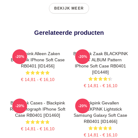
BEKIJK MEER
Gerelateerde producten
Blackpink Alleen Zaken
Blackpink Zaak BLACKPINK
-20%
-20%
Blackpink IPhone Soft Case
- HET ALBUM Pattern
RB0401 [ID1456]
IPhone Soft Case RB0401
[ID1448]
€ 14,81 - € 16,10
€ 14,81 - € 16,10
Blackpink Cases - Blackpink
Blackpink Gevallen
-20%
-20%
Rosè Autograph IPhone Soft
BLACKPINK Lightstick
Case RB0401 [ID1460]
Samsung Galaxy Soft Case
RB0401 [ID1466]
€ 14,81 - € 16,10
€ 14,81 - € 16,10