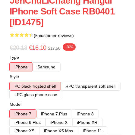
JenChuLiChaeng Hangul
IPhone Soft Case RB0401
[ID1475]
(5 customer reviews)
€20.13
€16.10
-20%
$17.50
Type
iPhone
Samsung
Style
PC black frosted shell
RPC transparent soft shell
LPC glass phone case
Model
iPhone 7
iPhone 7 Plus
iPhone 8
iPhone 8 Plus
iPhone X
iPhone XR
iPhone XS
iPhone XS Max
iPhone 11