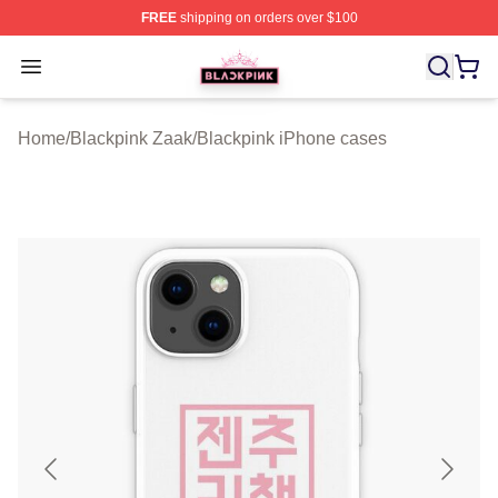
FREE
shipping on orders over $100
BLACKPINK Shop - Official BLACKPINK Merchandise S
Open menu
Home
/
Blackpink Zaak
/
Blackpink iPhone cases