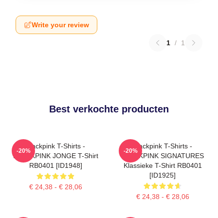
Write your review
1
/
1
Best verkochte producten
Blackpink T-Shirts -
Blackpink T-Shirts -
-20%
-20%
BLACKPINK JONGE T-Shirt
BLACKPINK SIGNATURES
RB0401 [ID1948]
Klassieke T-Shirt RB0401
[ID1925]
€ 24,38 - € 28,06
€ 24,38 - € 28,06