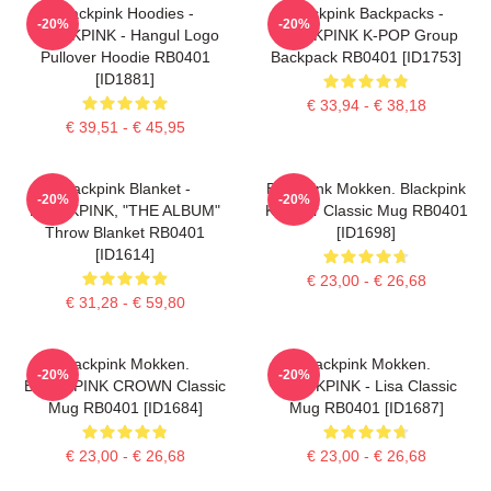
Blackpink Hoodies -
Blackpink Backpacks -
-20%
-20%
BLACKPINK - Hangul Logo
BLACKPINK K-POP Group
Pullover Hoodie RB0401
Backpack RB0401 [ID1753]
[ID1881]
€ 33,94 - € 38,18
€ 39,51 - € 45,95
Blackpink Blanket -
Blackpink Mokken. Blackpink
-20%
-20%
BLACKPINK, "THE ALBUM"
Knipper Classic Mug RB0401
Throw Blanket RB0401
[ID1698]
[ID1614]
€ 23,00 - € 26,68
€ 31,28 - € 59,80
Blackpink Mokken.
Blackpink Mokken.
-20%
-20%
BLACKPINK CROWN Classic
BLACKPINK - Lisa Classic
Mug RB0401 [ID1684]
Mug RB0401 [ID1687]
€ 23,00 - € 26,68
€ 23,00 - € 26,68