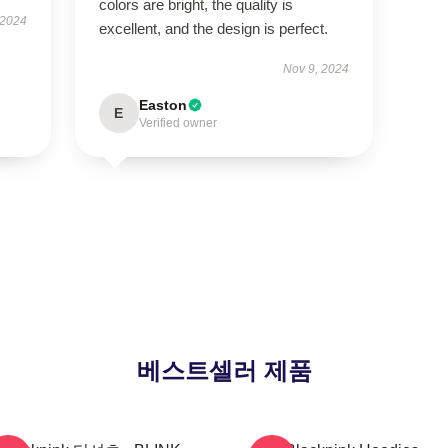
colors are bright, the quality is
 2024
excellent, and the design is perfect.
Nov 9, 2024
Easton
E
Verified owner
베스트셀러 제품