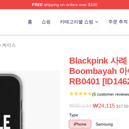
FREE
shipping on orders over $100
re
홈
쇼핑
카테고리별 쇼핑
주문 추적
one 케이스
Blackpink 사례 -
Boombayah
RB0401 [ID146
(5 customer reviews
₩30,144
₩24,115
$17.50
Type
iPhone
Samsung