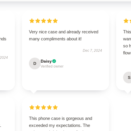
Very nice case and already received
This
ands
many compliments about it!
wan
so h
Dec 7, 2024
flow
 2024
Daisy
D
Verified owner
S
This phone case is gorgeous and
.
exceeded my expectations. The