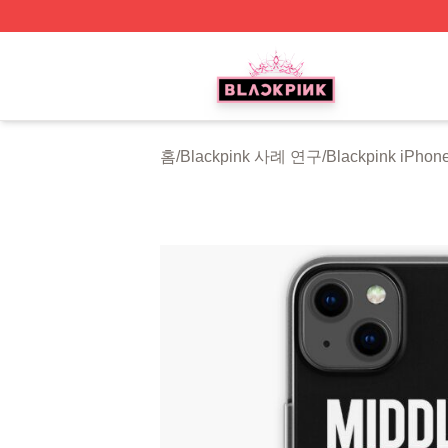
BLACKPINK Shop - Official BLACKPINK Merchandise Sto
홈
/
Blackpink 사례 연구
/
Blackpink iPh