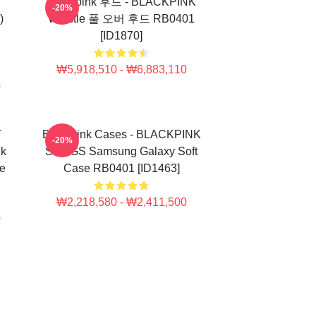
Blackpink 후드 - BLACKPINK
-20%
)
Whistle 풀 오버 후드 RB0401
[ID1870]
₩5,918,510 - ₩6,883,110
0
T
Blackpink Cases - BLACKPINK
-20%
nk
SONGS Samsung Galaxy Soft
e
Case RB0401 [ID1463]
₩2,218,580 - ₩2,411,500
0