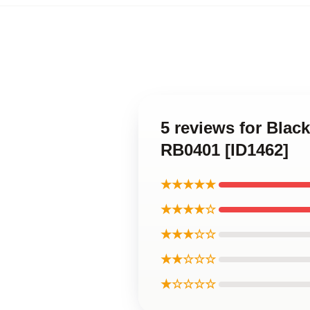
5 reviews for B
RB0401 [ID1462]
★★★★★
★★★★☆
★★★☆☆
★★☆☆☆
★☆☆☆☆