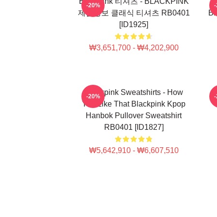
Blackpink 티셔츠 - BLACKPINK
-20%
제품정보 클래식 티셔츠 RB0401
B
[ID1925]
₩3,651,700 - ₩4,202,900
Blackpink Sweatshirts - How
-20%
You Like That Blackpink Kpop
Hanbok Pullover Sweatshirt
RB0401 [ID1827]
₩5,642,910 - ₩6,607,510