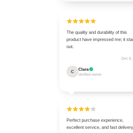
The quality and durability of this
product have impressed me; it st
out.
Dec 8,
Clara
C
Verified owner
Perfect purchase experience,
excellent service, and fast delivery