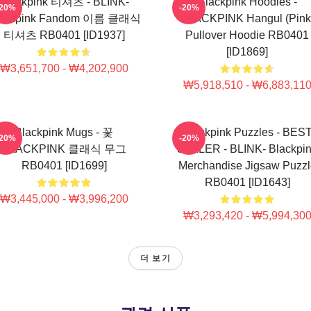
Blackpink 티셔츠 - BLINK-
Blackpink Hoodies -
-20%
-20%
lackpink Fandom 이름 클래식
BLACKPINK Hangul (Pink
티셔츠 RB0401 [ID1937]
Pullover Hoodie RB0401
[ID1869]
₩3,651,700 - ₩4,202,900
₩5,918,510 - ₩6,883,11
Blackpink Mugs - 꽃
Blackpink Puzzles - BES
-20%
-20%
BLACKPINK 클래식 무그
SELLER - BLINK- Blackpi
RB0401 [ID1699]
Merchandise Jigsaw Puzzl
RB0401 [ID1643]
₩3,445,000 - ₩3,996,200
₩3,293,420 - ₩5,994,30
더 보기