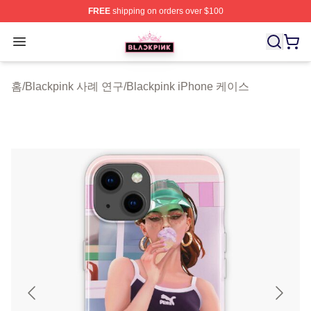
FREE
shipping on orders over $100
BLACKPINK Shop - Official BLACKPINK Merchandise S
Open menu
홈
/
Blackpink 사례 연구
/
Blackpink iPhone 케이스