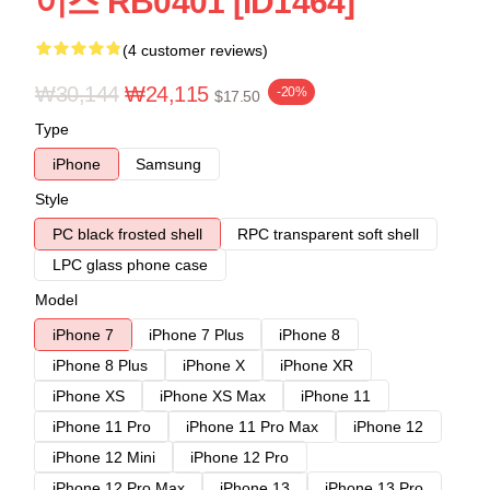
이스 RB0401 [ID1464]
(4 customer reviews)
₩30,144
₩24,115
-20%
$17.50
Type
iPhone
Samsung
Style
PC black frosted shell
RPC transparent soft shell
LPC glass phone case
Model
iPhone 7
iPhone 7 Plus
iPhone 8
iPhone 8 Plus
iPhone X
iPhone XR
iPhone XS
iPhone XS Max
iPhone 11
iPhone 11 Pro
iPhone 11 Pro Max
iPhone 12
iPhone 12 Mini
iPhone 12 Pro
iPhone 12 Pro Max
iPhone 13
iPhone 13 Pro