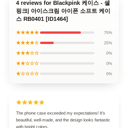
4 reviews for Blackpink 케이스 - 셀
핑크| 아이스크림 아이폰 소프트 케이
스 RB0401 [ID1464]
★★★★★
75%
★★★★☆
25%
★★★☆☆
0%
★★☆☆☆
0%
★☆☆☆☆
0%
The phone case exceeded my expectations! It’s
beautiful, well-made, and the design looks fantastic
with bright colors.