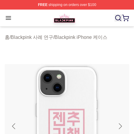
FREE
shipping on orders over $100
BLACKPINK Shop - Official BLACKPINK Merchandise S
Open menu
홈
/
Blackpink 사례 연구
/
Blackpink iPhone 케이스