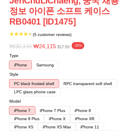
JenChuLiChaeng, 중국 채용
정보 아이폰 소프트 케이스
RB0401 [ID1475]
(5 customer reviews)
₩30,144
₩24,115
-20%
$17.50
Type
iPhone
Samsung
Style
PC black frosted shell
RPC transparent soft shell
LPC glass phone case
Model
iPhone 7
iPhone 7 Plus
iPhone 8
iPhone 8 Plus
iPhone X
iPhone XR
iPhone XS
iPhone XS Max
iPhone 11