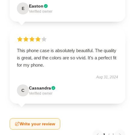
Easton
E
Verified owner
This phone case is absolutely beautiful. The quality
is great, and the colors are so vivid. It’s a perfect fit
for my phone.
Aug 31, 2024
Cassandra
C
Verified owner
Write your review
1
/
1