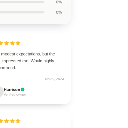
0%
0%
 modest expectations, but the
m impressed me. Would highly
ommend.
Nov 9, 2024
Harrison
Verified owner