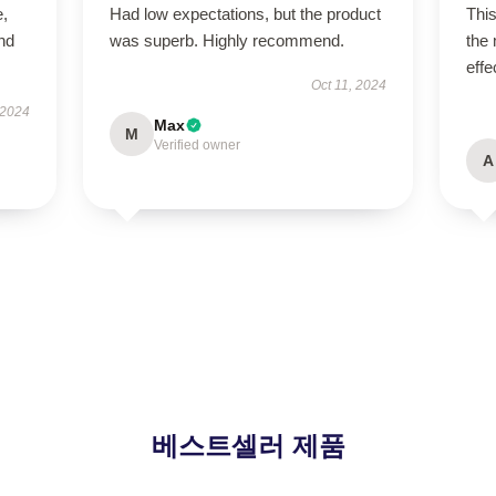
e,
Had low expectations, but the product
This
nd
was superb. Highly recommend.
the
effe
Oct 11, 2024
 2024
Max
M
Verified owner
A
베스트셀러 제품