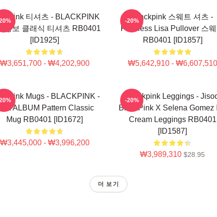
ackpink 티셔츠 - BLACKPINK
Blackpink 스웨트 셔츠 -
-20%
-20%
품정보 클래식 티셔츠 RB0401
Faceless Lisa Pullover 스
[ID1925]
RB0401 [ID1857]
₩3,651,700 - ₩4,202,900
₩5,642,910 - ₩6,607,51
ackpink Mugs - BLACKPINK -
Blackpink Leggings - Jiso
-20%
-20%
HE ALBUM Pattern Classic
BlackPink X Selena Gomez 
Mug RB0401 [ID1672]
Cream Leggings RB0401
[ID1587]
₩3,445,000 - ₩3,996,200
₩3,989,310
$28.95
더 보기