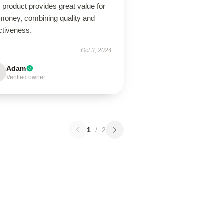
 product provides great value for
 money, combining quality and
ctiveness.
Oct 3, 2024
Adam
Verified owner
1
/
2