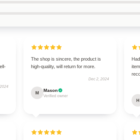
The shop is sincere, the product is
Had
ell-
high-quality, will return for more.
ite
rec
Dec 2, 2024
 2024
Mason
M
Verified owner
H