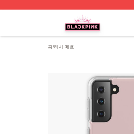
BLACKPINK Shop - Official BLACKPINK Merchandise Sto
홈
/
리사 메흐