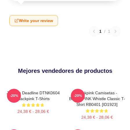
Write your review
1
/
1
Mejores vendedores de productos
Jisoo In Deadline DTNK0604
Blackpink Camisetas -
-20%
-20%
Blackpink T-Shirts
BLACKPINK Whistle Classic T-
Shirt RB0401 [ID1923]
24,38 € - 28,06 €
24,38 € - 28,06 €