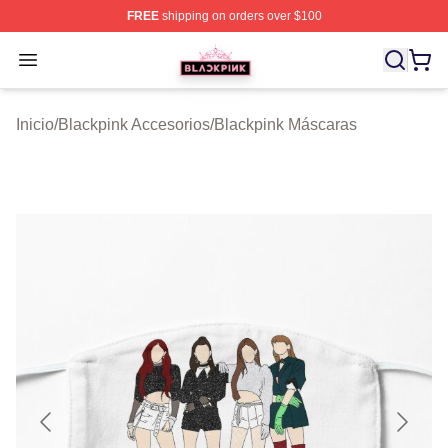
FREE
shipping on orders over $100
BLACKPINK Shop - Official BLACKPINK Merchandise S
Open menu
Inicio
/
Blackpink Accesorios
/
Blackpink Máscaras