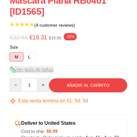
Mascara Plana RB0401
[ID1565]
(4 customer reviews)
€22.88
€18.31
-20%
$19.90
Size
M
L
Ver guía de tallas
Quantity
AÑADIR AL CARRITO
Esta venta termina en
01
:
54
:
54
Deliver to United States
Cost to ship:
$6.99