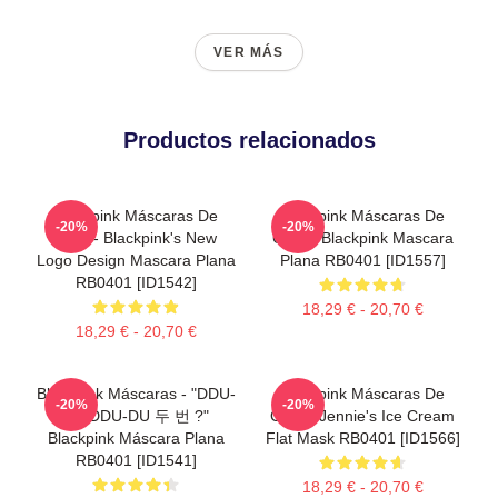
VER MÁS
Productos relacionados
Blackpink Máscaras De
Blackpink Máscaras De
-20%
-20%
Cara - Blackpink's New
Cara - Blackpink Mascara
Logo Design Mascara Plana
Plana RB0401 [ID1557]
RB0401 [ID1542]
18,29 € - 20,70 €
18,29 € - 20,70 €
Blackpink Máscaras - "DDU-
Blackpink Máscaras De
-20%
-20%
DU DDU-DU 두 번 ?"
Cara - Jennie's Ice Cream
Blackpink Máscara Plana
Flat Mask RB0401 [ID1566]
RB0401 [ID1541]
18,29 € - 20,70 €