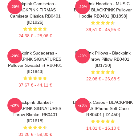
Blackpink Camisetas -
Blackpink Hoodies - MUSIC
-20%
-20%
BLACKPINK FIRMAS
BLINK :: BLACKPINK Pullover
Camiseta Clásica RB0401
Hoodie RB0401 [ID1898]
[ID1925]
39,51 € - 45,95 €
24,38 € - 28,06 €
Blackpink Sudaderas -
Blackpink Pillows - Blackpink
-20%
-20%
BLACKPINK SIGNATURES
Rosé Throw Pillow RB0401
Pullover Sweatshirt RB0401
[ID1730]
[ID1843]
22,08 € - 26,68 €
37,67 € - 44,11 €
Blackpink Blanket -
Blackpink Casos - BLACKPINK
-20%
-20%
BLACKPINK SIGNATURES
FIRMAS IPhone Soft Case
Throw Blanket RB0401
RB0401 [ID1450]
[ID1618]
14,81 € - 16,10 €
31,28 € - 59,80 €