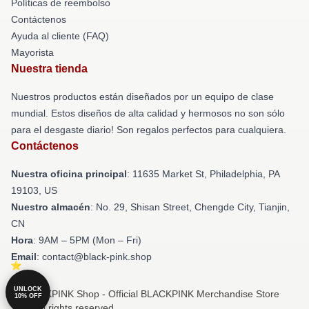
Políticas de reembolso
Contáctenos
Ayuda al cliente (FAQ)
Mayorista
Nuestra tienda
Nuestros productos están diseñados por un equipo de clase
mundial. Estos diseños de alta calidad y hermosos no son sólo
para el desgaste diario! Son regalos perfectos para cualquiera.
Contáctenos
Nuestra oficina principal
: 11635 Market St, Philadelphia, PA
19103, US
Nuestro almacén
: No. 29, Shisan Street, Chengde City, Tianjin,
CN
Hora
: 9AM – 5PM (Mon – Fri)
Email
: contact@black-pink.shop
UNLOCK
© BLACKPINK Shop - Official BLACKPINK Merchandise Store
10% OFF
2026 all rights reserved