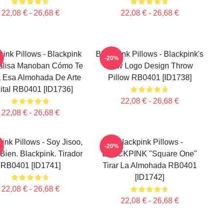
22,08 € - 26,68 €
22,08 € - 26,68 €
pink Pillows - Blackpink
Blackpink Pillows - Blackpink's
-20%
Lalisa Manoban Cómo Te
New Logo Design Throw
 Esa Almohada De Arte
Pillow RB0401 [ID1738]
ital RB0401 [ID1736]
22,08 € - 26,68 €
22,08 € - 26,68 €
ink Pillows - Soy Jisoo,
Blackpink Pillows -
-20%
Bien. Blackpink. Tirador
BLACKPINK "Square One"
RB0401 [ID1741]
Tirar La Almohada RB0401
[ID1742]
22,08 € - 26,68 €
22,08 € - 26,68 €