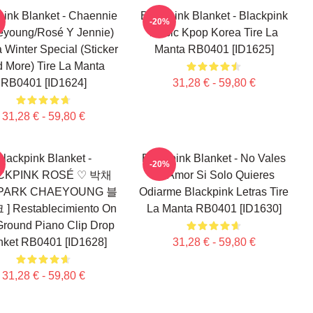
pink Blanket - Chaennie
Blackpink Blanket - Blackpink
-20%
eyoung/Rosé Y Jennie)
Music Kpop Korea Tire La
Winter Special (sticker
Manta RB0401 [ID1625]
 More) Tire La Manta
RB0401 [ID1624]
31,28 € - 59,80 €
31,28 € - 59,80 €
Blackpink Blanket -
Blackpink Blanket - No Vales
-20%
CKPINK ROSÉ ♡ 박채
Mi Amor Si Solo Quieres
PARK CHAEYOUNG 블
Odiarme Blackpink Letras Tire
 Restablecimiento On
La Manta RB0401 [ID1630]
round Piano Clip Drop
nket RB0401 [ID1628]
31,28 € - 59,80 €
31,28 € - 59,80 €