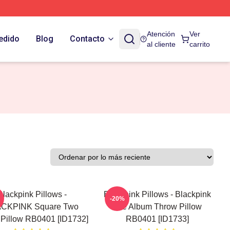
Atención
Ver
edido
Blog
Contacto
al cliente
carrito
Blackpink Pillows -
Blackpink Pillows - Blackpink
-20%
CKPINK Square Two
The Album Throw Pillow
Pillow RB0401 [ID1732]
RB0401 [ID1733]