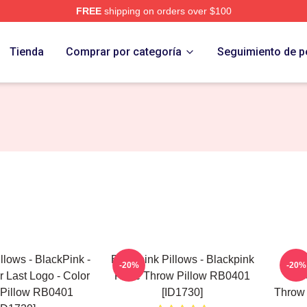
FREE
shipping on orders over $100
re
Tienda
Comprar por categoría
Seguimiento de p
llows - BlackPink -
Blackpink Pillows - Blackpink
-20%
-20%
ur Last Logo - Color
Rosé Throw Pillow RB0401
BLA
 Pillow RB0401
[ID1730]
Throw 