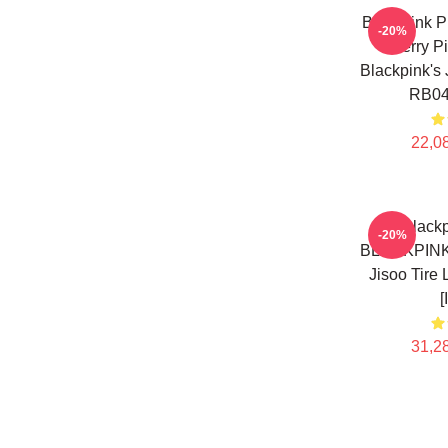
Blackpink P
-20%
Cherry Pi
Blackpink's 
RB04
22,08
Blackp
-20%
BLACKPINK 
Jisoo Tire
[
31,28