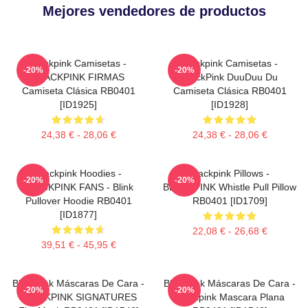
Mejores vendedores de productos
Blackpink Camisetas -
Blackpink Camisetas -
-20%
-20%
BLACKPINK FIRMAS
BlackPink DuuDuu Du
Camiseta Clásica RB0401
Camiseta Clásica RB0401
[ID1925]
[ID1928]
24,38 € - 28,06 €
24,38 € - 28,06 €
Blackpink Hoodies -
Blackpink Pillows -
-20%
-20%
BLACKPINK FANS - Blink
BLACKPINK Whistle Pull Pillow
Pullover Hoodie RB0401
RB0401 [ID1709]
[ID1877]
22,08 € - 26,68 €
39,51 € - 45,95 €
Blackpink Máscaras De Cara -
Blackpink Máscaras De Cara -
-20%
-20%
BLACKPINK SIGNATURES
Blackpink Mascara Plana