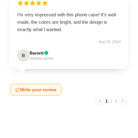
I’m very impressed with this phone case! It’s well-
made, the colors are bright, and the design is
exactly what I wanted.
Aug 29, 2024
Barrett
B
Verified owner
Write your review
1
/
1