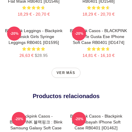
Flat Mask RB0401 [ID1546]
RB0401 [ID1548]
18,29 € - 20,70 €
18,29 € - 20,70 €
Blackpink Leggings - Blackpink
Blackpink Casos - BLACKPINK
-20%
-20%
Lovesick Girls Syringe
Cómo Te Gusta Ese IPhone
Leggings RB0401 [ID1595]
Soft Case RB0401 [ID1474]
26,63 €
$28.95
14,81 € - 16,10 €
VER MÁS
Productos relacionados
Blackpink Casos -
Blackpink Casos - Blackpink
-20%
-20%
BLACKPINK 블랙핑크 : Blink
L Boombayah IPhone Soft
Samsung Galaxy Soft Case
Case RB0401 [ID1462]