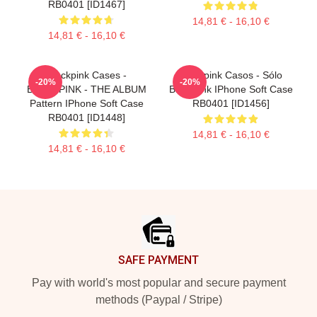
RB0401 [ID1467]
14,81 € - 16,10 €
14,81 € - 16,10 €
Blackpink Cases -
Blackpink Casos - Sólo
-20%
-20%
BLACKPINK - THE ALBUM
Blackpink IPhone Soft Case
Pattern IPhone Soft Case
RB0401 [ID1456]
RB0401 [ID1448]
14,81 € - 16,10 €
14,81 € - 16,10 €
Footer
SAFE PAYMENT
Pay with world's most popular and secure payment
methods (Paypal / Stripe)