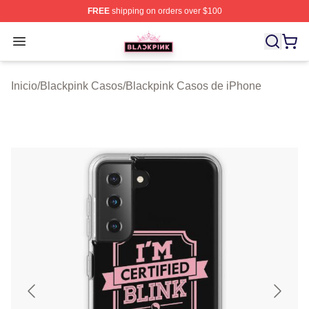
FREE
shipping on orders over $100
BLACKPINK Shop - Official BLACKPINK Merchandise S
Open menu
Inicio
/
Blackpink Casos
/
Blackpink Casos de iPhone