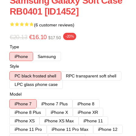
Samsung Galaxy Soft Case
RB0401 [ID1452]
(6 customer reviews)
€20.13
€16.10
-20%
$17.50
Type
iPhone
Samsung
Style
PC black frosted shell
RPC transparent soft shell
LPC glass phone case
Model
iPhone 7
iPhone 7 Plus
iPhone 8
iPhone 8 Plus
iPhone X
iPhone XR
iPhone XS
iPhone XS Max
iPhone 11
iPhone 11 Pro
iPhone 11 Pro Max
iPhone 12