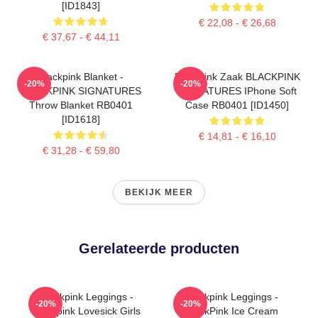
[ID1843]
€ 22,08 - € 26,68
€ 37,67 - € 44,11
Blackpink Blanket -
Blackpink Zaak BLACKPINK
-20%
-20%
BLACKPINK SIGNATURES
SIGNATURES IPhone Soft
Throw Blanket RB0401
Case RB0401 [ID1450]
[ID1618]
€ 14,81 - € 16,10
€ 31,28 - € 59,80
BEKIJK MEER
Gerelateerde producten
Blackpink Leggings -
Blackpink Leggings -
-20%
-20%
Blackpink Lovesick Girls
BlackPink Ice Cream