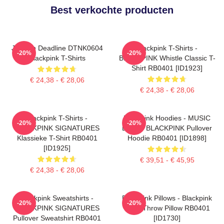
Best verkochte producten
Jisoo In Deadline DTNK0604
Blackpink T-Shirts -
-20%
-20%
Blackpink T-Shirts
BLACKPINK Whistle Classic T-
Shirt RB0401 [ID1923]
€ 24,38 - € 28,06
€ 24,38 - € 28,06
Blackpink T-Shirts -
Blackpink Hoodies - MUSIC
-20%
-20%
BLACKPINK SIGNATURES
BLINK: BLACKPINK Pullover
Klassieke T-Shirt RB0401
Hoodie RB0401 [ID1898]
[ID1925]
€ 39,51 - € 45,95
€ 24,38 - € 28,06
Blackpink Sweatshirts -
Blackpink Pillows - Blackpink
-20%
-20%
BLACKPINK SIGNATURES
Rosé Throw Pillow RB0401
Pullover Sweatshirt RB0401
[ID1730]