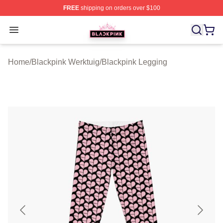
FREE
shipping on orders over $100
BLACKPINK Shop - Official BLACKPINK Merchandise S
Open menu
Home
/
Blackpink Werktuig
/
Blackpink Legging