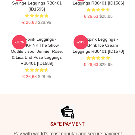
Syringe Leggings RB0401
Leggings RB0401 [ID1586]
[ID1595]
€ 26,63
$28.95
€ 26,63
$28.95
Blackpink Leggings -
Blackpink Leggings -
-20%
-20%
BLACKPINK The Show
BlackPink Ice Cream
Outfits Jisoo, Jennie, Rosé,
Leggings RB0401 [ID1570]
& Lisa End Pose Leggings
RB0401 [ID1589]
€ 26,63
$28.95
€ 26,63
$28.95
Footer
SAFE PAYMENT
Pay with world's most popular and secure payment