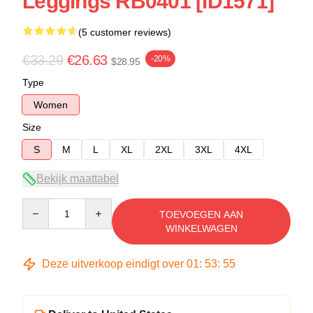
Leggings RB0401 [ID1571]
(5 customer reviews)
€33.29
€26.63
-20%
$28.95
Type
Women
Size
S
M
L
XL
2XL
3XL
4XL
Bekijk maattabel
Quantity
TOEVOEGEN AAN
WINKELWAGEN
Deze uitverkoop eindigt over
01
:
53
:
54