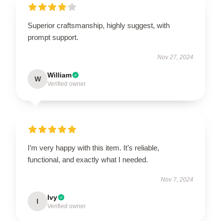
Superior craftsmanship, highly suggest, with
prompt support.
Nov 27, 2024
William
W
Verified owner
I’m very happy with this item. It’s reliable,
functional, and exactly what I needed.
Nov 7, 2024
Ivy
I
Verified owner