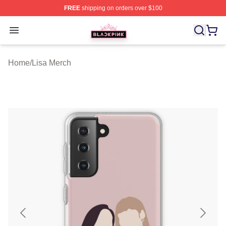
FREE
shipping on orders over $100
BLACKPINK Shop - Official BLACKPINK Merchandise S
Open menu
Home
/
Lisa Merch