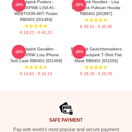
Blackpink Posters -
Blackpink Hoodies - Lisa
-20%
-20%
BLACKPINK LISA #1 -
BlackPink Pullover Hoodie
WEBTOON ART Poster
RB0401 [ID1887]
RB0401 [ID1484]
€ 39,51 - € 45,95
€ 18,21 - € 42,22
Blackpink Gevallen
Blackpink Gezichtsmaskers
-20%
-20%
BLACKPINK Lisa IPhone
- Lisa Blackpink T-Shirt Flat
Soft Case RB0401 [ID1469]
Mask RB0401 [ID1555]
€ 14,81 - € 16,10
€ 18,29 - € 20,70
Footer
SAFE PAYMENT
Pay with world's most popular and secure payment