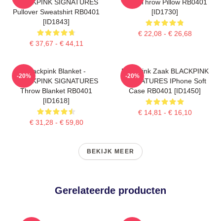
BLACKPINK SIGNATURES
Rosé Throw Pillow RB0401
Pullover Sweatshirt RB0401
[ID1730]
[ID1843]
€ 22,08 - € 26,68
€ 37,67 - € 44,11
Blackpink Blanket -
Blackpink Zaak BLACKPINK
-20%
-20%
BLACKPINK SIGNATURES
SIGNATURES IPhone Soft
Throw Blanket RB0401
Case RB0401 [ID1450]
[ID1618]
€ 14,81 - € 16,10
€ 31,28 - € 59,80
BEKIJK MEER
Gerelateerde producten