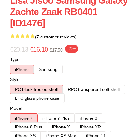
Lisa Jisoo Samsung Galaxy
Zachte Zaak RB0401
[ID1476]
(7 customer reviews)
€20.13
€16.10
-20%
$17.50
Type
iPhone
Samsung
Style
PC black frosted shell
RPC transparent soft shell
LPC glass phone case
Model
iPhone 7
iPhone 7 Plus
iPhone 8
iPhone 8 Plus
iPhone X
iPhone XR
iPhone XS
iPhone XS Max
iPhone 11