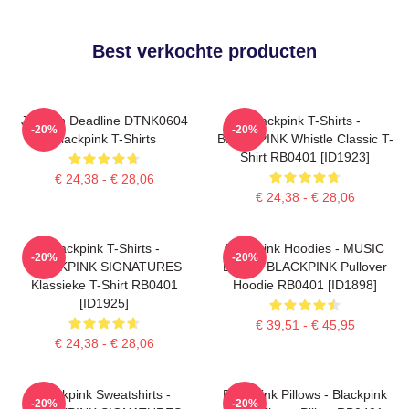
Best verkochte producten
Jisoo In Deadline DTNK0604
Blackpink T-Shirts -
-20%
-20%
Blackpink T-Shirts
BLACKPINK Whistle Classic T-
Shirt RB0401 [ID1923]
€ 24,38 - € 28,06
€ 24,38 - € 28,06
Blackpink T-Shirts -
Blackpink Hoodies - MUSIC
-20%
-20%
BLACKPINK SIGNATURES
BLINK: BLACKPINK Pullover
Klassieke T-Shirt RB0401
Hoodie RB0401 [ID1898]
[ID1925]
€ 39,51 - € 45,95
€ 24,38 - € 28,06
Blackpink Sweatshirts -
Blackpink Pillows - Blackpink
-20%
-20%