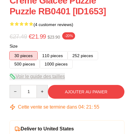
Crème Glacée Puzzle
Puzzle RB0401 [ID1653]
(4 customer reviews)
€27.49
€21.99
-20%
$23.90
Size
30 pieces
110 pieces
252 pieces
500 pieces
1000 pieces
Voir le guide des tailles
Quantity
AJOUTER AU PANIER
Cette vente se termine dans
04
:
21
:
54
Deliver to United States