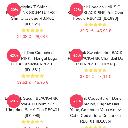
Blackpink T-Shirts -
Blackpink Hoodies - MUSIC
-20%
-20%
BLACKPINK SIGNATURES T-
BLINK :: BLACKPINK Pull-Over
Shirt Classique RB0401
Hoodie RB0401 [ID1898]
[ID1925]
39,51 € - 45,95 €
24,38 € - 28,06 €
Blackpink Des Capuches...
Blackpink Sweatshirts - BACK
-20%
-20%
BLACKPINK - Hangul Logo
PAIN BLACKPINK Chandail De
Pull À Capuche RB0401
Pull RB0401 [ID1818]
[ID1881]
37,67 € - 44,11 €
39,51 € - 45,95 €
Blackpink Sacs - BLACKPINK -
Blackpink Couverture - Dans
-20%
-20%
Le Modèle D'album Sur
Votre Région, Clignez Des
L'imprimé Sac À Dos RB0401
Yeux, Comment Vous Aimez
[ID1796]
Cette Couverture De Lancer
RB0401 [ID1636]
22,95 € - 27,55 €