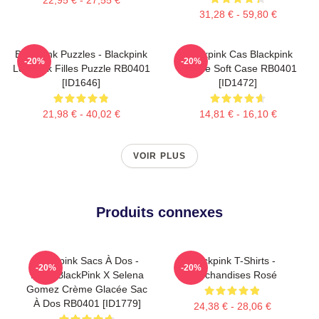
31,28 € - 59,80 €
Blackpink Puzzles - Blackpink
Blackpink Cas Blackpink
-20%
-20%
Lovesick Filles Puzzle RB0401
IPhone Soft Case RB0401
[ID1646]
[ID1472]
21,98 € - 40,02 €
14,81 € - 16,10 €
VOIR PLUS
Produits connexes
Blackpink Sacs À Dos -
Blackpink T-Shirts -
-20%
-20%
Rose BlackPink X Selena
Marchandises Rosé
Gomez Crème Glacée Sac
À Dos RB0401 [ID1779]
24,38 € - 28,06 €