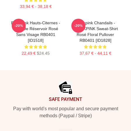
33,94 € - 38,18 €
Blackpink Hauts-Citernes -
Blackpink Chandails -
-20%
-20%
Haut De Réservoir Rosé
BLACKPINK Sweat-Shirt
Sans Visage RB0401
Rosé Floral Pullover
[ID1518]
RB0401 [ID1828]
22,49 €
$24.45
37,67 € - 44,11 €
Footer
SAFE PAYMENT
Pay with world's most popular and secure payment
methods (Paypal / Stripe)