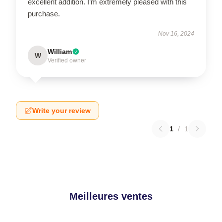
excellent addition. I’m extremely pleased with this
purchase.
Nov 16, 2024
William
W
Verified owner
Write your review
1
/
1
Meilleures ventes