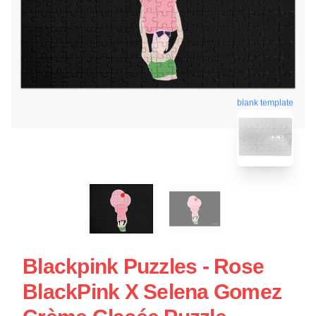
blank template
Blackpink Puzzles - Rose
BlackPink X Selena Gomez