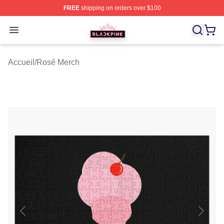
FREE
shipping on orders over $100
BLACKPINK Shop - Official BLACKPINK Merchandise S
Open menu
Accueil
/
Rosé Merch