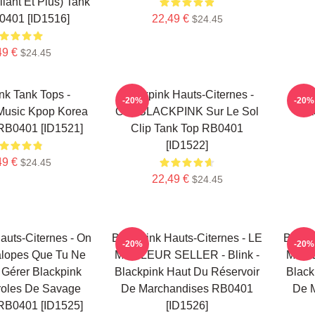
llant Et Plus) Tank
0401 [ID1516]
22,49 €
$24.45
49 €
$24.45
nk Tank Tops -
Blackpink Hauts-Citernes -
Bl
-20%
-20%
Music Kpop Korea
Oui. BLACKPINK Sur Le Sol
Fa
RB0401 [ID1521]
Clip Tank Top RB0401
[ID1522]
49 €
$24.45
22,49 €
$24.45
auts-Citernes - On
Blackpink Hauts-Citernes - LE
Blackp
-20%
-20%
alopes Que Tu Ne
MEILLEUR SELLER - Blink -
MEIL
Gérer Blackpink
Blackpink Haut Du Réservoir
Black
roles De Savage
De Marchandises RB0401
De 
RB0401 [ID1525]
[ID1526]