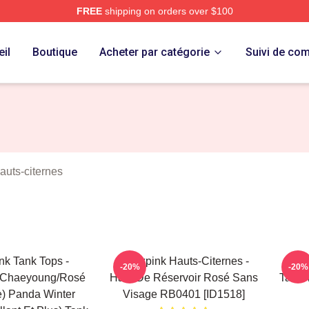
FREE
shipping on orders over $100
re
il
Boutique
Acheter par catégorie
Suivi de c
auts-citernes
nk Tank Tops -
Blackpink Hauts-Citernes -
Blac
-20%
-20%
(Chaeyoung/Rosé
Haut De Réservoir Rosé Sans
Tank 
e) Panda Winter
Visage RB0401 [ID1518]