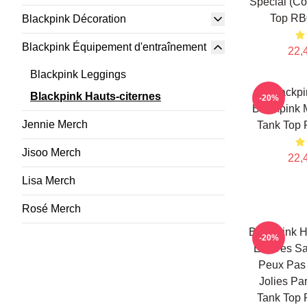
Special (co
Top RB
Blackpink Décoration
Blackpink Équipement d'entraînement
22,
Blackpink Leggings
Blackpi
Blackpink Hauts-citernes
-20%
Blackpink 
Jennie Merch
Tank Top 
Jisoo Merch
22,
Lisa Merch
Rosé Merch
Blackpink H
-20%
Est Des S
Peux Pas 
Jolies Pa
Tank Top 