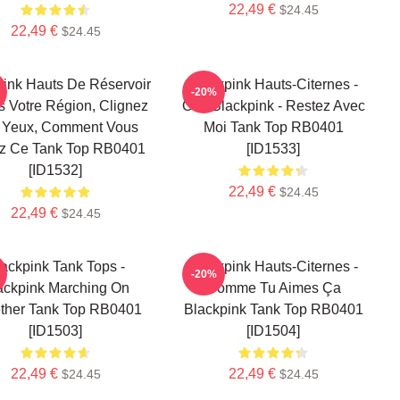
22,49 €
$24.45
22,49 €
$24.45
pink Hauts De Réservoir
Blackpink Hauts-Citernes -
-20%
s Votre Région, Clignez
Oui. Blackpink - Restez Avec
 Yeux, Comment Vous
Moi Tank Top RB0401
z Ce Tank Top RB0401
[ID1533]
[ID1532]
22,49 €
$24.45
22,49 €
$24.45
ackpink Tank Tops -
Blackpink Hauts-Citernes -
-20%
ackpink Marching On
Comme Tu Aimes Ça
ther Tank Top RB0401
Blackpink Tank Top RB0401
[ID1503]
[ID1504]
22,49 €
22,49 €
$24.45
$24.45