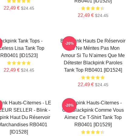
RB0401 [ID1520]
22,49 €
$24.45
22,49 €
$24.45
ackpink Tank Tops -
Blackpink Hauts De Réservoir
-20%
celess Lisa Tank Top
- Tu Ne Mérites Pas Mon
RB0401 [ID1523]
Amour Si Tu N'aimes Que Me
Détester Blackpink Paroles
22,49 €
Tank Top RB0401 [ID1524]
$24.45
22,49 €
$24.45
ink Hauts-Citernes - LE
Blackpink Hauts-Citernes -
-20%
LEUR SELLER - Blink -
Oui. Blackpink Comme Vous
pink Haut Du Réservoir
Aimez Ce T-Shirt Tank Top
Marchandises RB0401
RB0401 [ID1529]
[ID1528]