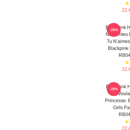
22,
Blackpink H
-20%
Ne Mérites
Tu N'aimes
Blackpink 
RB04
22,
Blackpink H
-20%
Ne Voula
Princesse. 
Girls P
RB04
22,