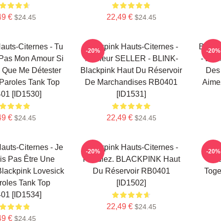
49 €
22,49 €
$24.45
$24.45
auts-Citernes - Tu
Blackpink Hauts-Citernes -
Black
-20%
-20%
 Pas Mon Amour Si
Meilleur SELLER - BLINK-
- Dan
 Que Me Détester
Blackpink Haut Du Réservoir
Des
Paroles Tank Top
De Marchandises RB0401
Aime
01 [ID1530]
[ID1531]
49 €
22,49 €
$24.45
$24.45
auts-Citernes - Je
Blackpink Hauts-Citernes -
Bl
-20%
-20%
is Pas Être Une
Reculez. BLACKPINK Haut
Bl
Blackpink Lovesick
Du Réservoir RB0401
Toge
aroles Tank Top
[ID1502]
01 [ID1534]
22,49 €
$24.45
49 €
$24.45