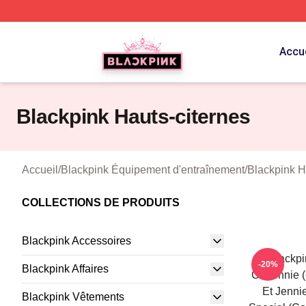
BLACKPINK Shop - Official BLACKPINK Merchandise Sto
Accue
Blackpink Hauts-citernes
Accueil
/
Blackpink Équipement d'entraînement
/
Blackpink H
COLLECTIONS DE PRODUITS
Blackpink Accessoires
Blackpi
-20%
Blackpink Affaires
Chaennie 
Et Jenni
Blackpink Vêtements