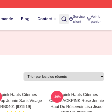
Service
Voir le
ommande
Blog
Contact
client
panier
kpink Hauts-Citernes -
Blackpink Hauts-Citernes -
-20%
Top Jennie Sans Visage
Oui. BLACKPINK Rose Jennie
RB0401 [ID1519]
Haut Du Réservoir Lisa Jisoo