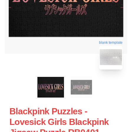
blank template
Blackpink Puzzles -
Lovesick Girls Blackpink