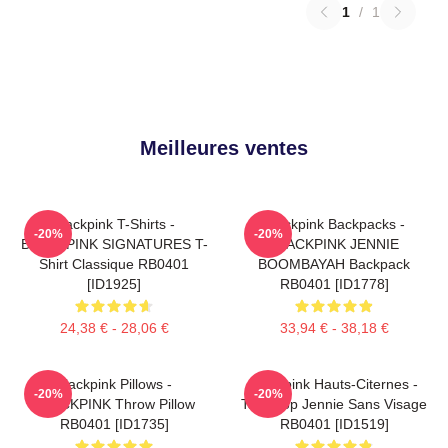
1
/
1
Meilleures ventes
Blackpink T-Shirts -
Blackpink Backpacks -
-20%
-20%
BLACKPINK SIGNATURES T-
BLACKPINK JENNIE
Shirt Classique RB0401
BOOMBAYAH Backpack
[ID1925]
RB0401 [ID1778]
24,38 € - 28,06 €
33,94 € - 38,18 €
Blackpink Pillows -
Blackpink Hauts-Citernes -
-20%
-20%
BLACKPINK Throw Pillow
Tank Top Jennie Sans Visage
RB0401 [ID1735]
RB0401 [ID1519]