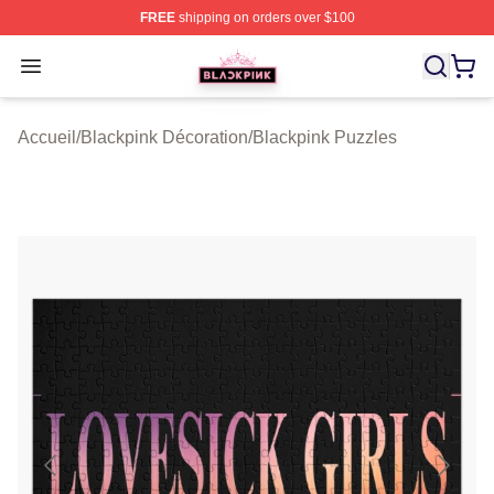
FREE
shipping on orders over $100
BLACKPINK Shop - Official BLACKPINK Merchandise S
Open menu
Accueil
/
Blackpink Décoration
/
Blackpink Puzzles