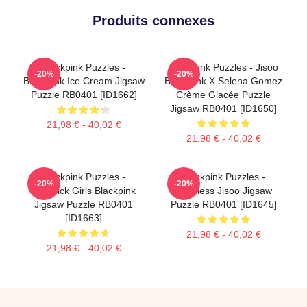
Produits connexes
Blackpink Puzzles -
Blackpink Puzzles - Jisoo
-20%
-20%
Blackpink Ice Cream Jigsaw
BlackPink X Selena Gomez
Puzzle RB0401 [ID1662]
Crème Glacée Puzzle
Jigsaw RB0401 [ID1650]
21,98 € - 40,02 €
21,98 € - 40,02 €
Blackpink Puzzles -
Blackpink Puzzles -
-20%
-20%
Lovesick Girls Blackpink
Faceless Jisoo Jigsaw
Jigsaw Puzzle RB0401
Puzzle RB0401 [ID1645]
[ID1663]
21,98 € - 40,02 €
21,98 € - 40,02 €
Footer