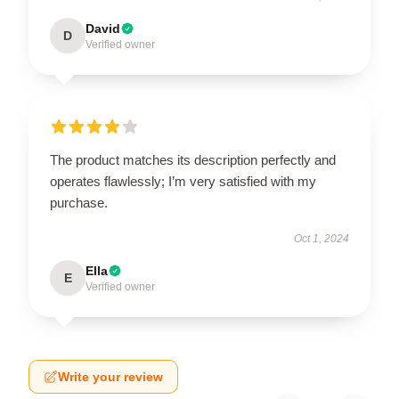
David
D
Verified owner
The product matches its description perfectly and
operates flawlessly; I’m very satisfied with my
purchase.
Oct 1, 2024
Ella
E
Verified owner
Write your review