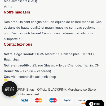
Aide aux clients (FAQ)
Vente
Notre magasin
Nos produits sont conçus par une équipe de calibre mondial. Ces
designs de haute qualité et magnifiques ne sont pas seulement
pour l'usure quotidienne! Ce sont des cadeaux parfaits pour
n'importe qui.
Contactez-nous
Notre siège social
: 11635 Market St, Philadelphie, PA 1903,
États-Unis
Notre entrepôt
No 29, rue Shisan, ville de Chengde, Tianjin, CN
Heure
: 9h – 17h (lu – vendredi)
Courriel
: contact@black-pink.shop
UNLOCK
© BLACKPINK Shop - Official BLACKPINK Merchandise Store
10% OFF
2026 all rights reserved
Help