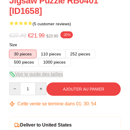
Jigsaw Puzzle RB0401
[ID1658]
(5 customer reviews)
€27.49
€21.99
-20%
$23.90
Size
30 pieces
110 pieces
252 pieces
500 pieces
1000 pieces
Voir le guide des tailles
Quantity
AJOUTER AU PANIER
Cette vente se termine dans
01
:
30
:
53
Deliver to United States