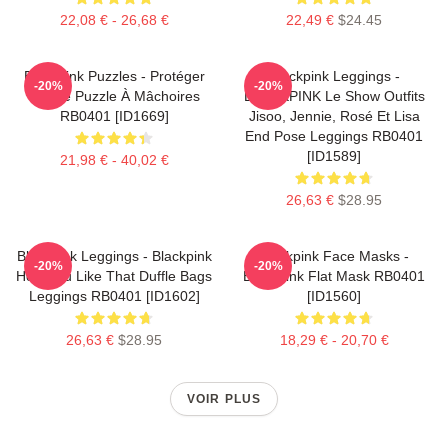
22,08 € - 26,68 €
22,49 €
$24.45
Blackpink Puzzles - Protéger
Blackpink Leggings -
-20%
-20%
Jennie Puzzle À Mâchoires
BLACKPINK Le Show Outfits
RB0401 [ID1669]
Jisoo, Jennie, Rosé Et Lisa
End Pose Leggings RB0401
[ID1589]
21,98 € - 40,02 €
26,63 €
$28.95
Blackpink Leggings - Blackpink
Blackpink Face Masks -
-20%
-20%
How You Like That Duffle Bags
BlackPink Flat Mask RB0401
Leggings RB0401 [ID1602]
[ID1560]
26,63 €
$28.95
18,29 € - 20,70 €
VOIR PLUS