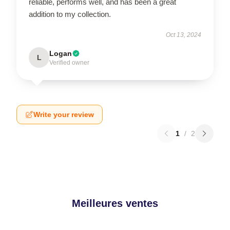
reliable, performs well, and has been a great
addition to my collection.
Oct 13, 2024
Logan
L
Verified owner
Write your review
1
/
2
Meilleures ventes