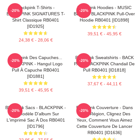
Blackpink T-Shirts -
Blackpink Hoodies - MUSIC
-20%
-20%
BLACKPINK SIGNATURES T-
BLINK :: BLACKPINK Pull-Over
Shirt Classique RB0401
Hoodie RB0401 [ID1898]
[ID1925]
39,51 € - 45,95 €
24,38 € - 28,06 €
Blackpink Des Capuches...
Blackpink Sweatshirts - BACK
-20%
-20%
BLACKPINK - Hangul Logo
PAIN BLACKPINK Chandail De
Pull À Capuche RB0401
Pull RB0401 [ID1818]
[ID1881]
37,67 € - 44,11 €
39,51 € - 45,95 €
Blackpink Sacs - BLACKPINK -
Blackpink Couverture - Dans
-20%
-20%
Le Modèle D'album Sur
Votre Région, Clignez Des
L'imprimé Sac À Dos RB0401
Yeux, Comment Vous Aimez
[ID1796]
Cette Couverture De Lancer
RB0401 [ID1636]
22,95 € - 27,55 €