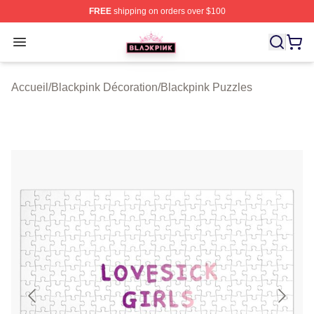
FREE
shipping on orders over $100
BLACKPINK Shop - Official BLACKPINK Merchandise S
Open menu
Accueil
/
Blackpink Décoration
/
Blackpink Puzzles