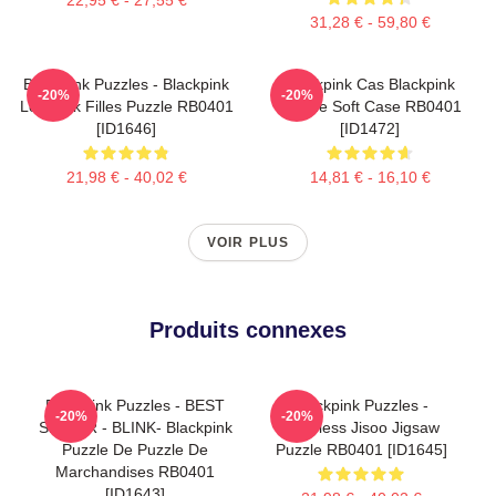
31,28 € - 59,80 €
Blackpink Puzzles - Blackpink
Blackpink Cas Blackpink
-20%
-20%
Lovesick Filles Puzzle RB0401
IPhone Soft Case RB0401
[ID1646]
[ID1472]
21,98 € - 40,02 €
14,81 € - 16,10 €
VOIR PLUS
Produits connexes
Blackpink Puzzles - BEST
Blackpink Puzzles -
-20%
-20%
SELLER - BLINK- Blackpink
Faceless Jisoo Jigsaw
Puzzle De Puzzle De
Puzzle RB0401 [ID1645]
Marchandises RB0401
[ID1643]