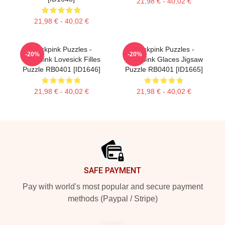
21,98 € - 40,02 €
21,98 € - 40,02 €
Blackpink Puzzles -
Blackpink Puzzles -
-20%
-20%
Blackpink Lovesick Filles
Blackpink Glaces Jigsaw
Puzzle RB0401 [ID1646]
Puzzle RB0401 [ID1665]
21,98 € - 40,02 €
21,98 € - 40,02 €
Footer
SAFE PAYMENT
Pay with world's most popular and secure payment
methods (Paypal / Stripe)