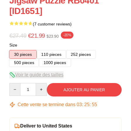
Jigsaw Puzzle RB0401
[ID1651]
(7 customer reviews)
€27.49
€21.99
-20%
$23.90
Size
30 pieces
110 pieces
252 pieces
500 pieces
1000 pieces
Voir le guide des tailles
Quantity
AJOUTER AU PANIER
Cette vente se termine dans
03
:
25
:
54
Deliver to United States