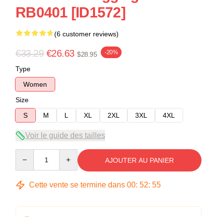
RB0401 [ID1572]
(6 customer reviews)
€33.29
€26.63
-20%
$28.95
Type
Women
Size
S
M
L
XL
2XL
3XL
4XL
Voir le guide des tailles
Quantity
AJOUTER AU PANIER
Cette vente se termine dans
00
:
52
:
54