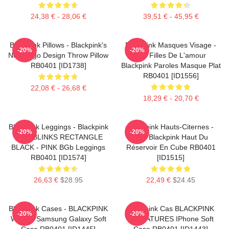
24,38 € - 28,06 €
39,51 € - 45,95 €
Blackpink Pillows - Blackpink's
Blackpink Masques Visage -
-20%
-20%
New Logo Design Throw Pillow
Les Filles De L'amour
RB0401 [ID1738]
Blackpink Paroles Masque Plat
RB0401 [ID1556]
22,08 € - 26,68 €
18,29 € - 20,70 €
Blackpink Leggings - Blackpink
Blackpink Hauts-Citernes -
-20%
-20%
Fans BLINKS RECTANGLE
Oui. Blackpink Haut Du
BLACK - PINK BGb Leggings
Réservoir En Cube RB0401
RB0401 [ID1574]
[ID1515]
26,63 €
$28.95
22,49 €
$24.45
Blackpink Cases - BLACKPINK
Blackpink Cas BLACKPINK
-20%
-20%
Whistle Samsung Galaxy Soft
SIGNATURES IPhone Soft
Case RB0401 [ID1445]
Case RB0401 [ID1443]