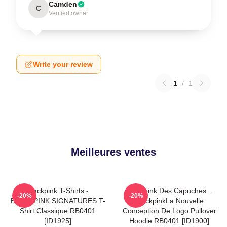
Camden
C
Verified owner
Write your review
1
/
1
Meilleures ventes
Blackpink T-Shirts -
Blackpink Des Capuches...
-20%
-20%
BLACKPINK SIGNATURES T-
BlackpinkLa Nouvelle
Shirt Classique RB0401
Conception De Logo Pullover
[ID1925]
Hoodie RB0401 [ID1900]