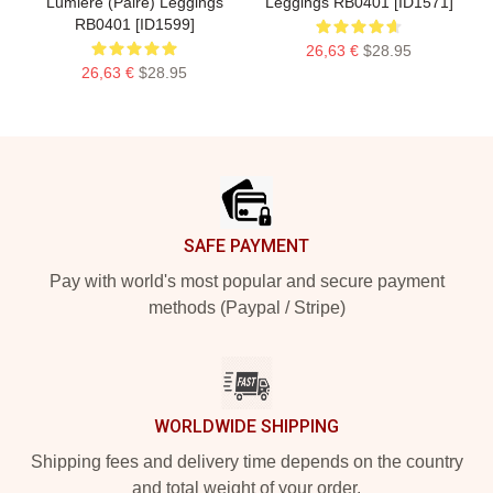
Lumière (paire) Leggings
Leggings RB0401 [ID1571]
RB0401 [ID1599]
26,63 €
$28.95
26,63 €
$28.95
Footer
SAFE PAYMENT
Pay with world's most popular and secure payment
methods (Paypal / Stripe)
WORLDWIDE SHIPPING
Shipping fees and delivery time depends on the country
and total weight of your order.