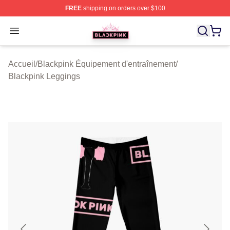
FREE
shipping on orders over $100
BLACKPINK Shop - Official BLACKPINK Merchandise S
Open menu
Accueil
/
Blackpink Équipement d'entraînement
/
Blackpink Leggings