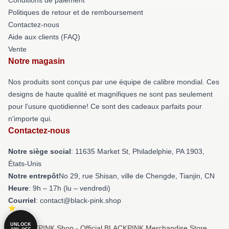
Politiques de retour et de remboursement
Contactez-nous
Aide aux clients (FAQ)
Vente
Notre magasin
Nos produits sont conçus par une équipe de calibre mondial. Ces
designs de haute qualité et magnifiques ne sont pas seulement
pour l'usure quotidienne! Ce sont des cadeaux parfaits pour
n'importe qui.
Contactez-nous
Notre siège social
: 11635 Market St, Philadelphie, PA 1903,
États-Unis
Notre entrepôt
No 29, rue Shisan, ville de Chengde, Tianjin, CN
Heure
: 9h – 17h (lu – vendredi)
Courriel
: contact@black-pink.shop
UNLOCK
© BLACKPINK Shop - Official BLACKPINK Merchandise Store