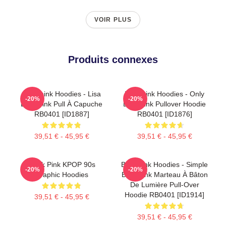
VOIR PLUS
Produits connexes
Blackpink Hoodies - Lisa
Blackpink Hoodies - Only
-20%
-20%
BlackPink Pull À Capuche
Blackpink Pullover Hoodie
RB0401 [ID1887]
RB0401 [ID1876]
39,51 € - 45,95 €
39,51 € - 45,95 €
Black Pink KPOP 90s
Blackpink Hoodies - Simple
-20%
-20%
Graphic Hoodies
Blackpink Marteau À Bâton
De Lumière Pull-Over
Hoodie RB0401 [ID1914]
39,51 € - 45,95 €
39,51 € - 45,95 €