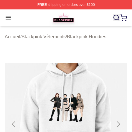
FREE
shipping on orders over $100
BLACKPINK Shop - Official BLACKPINK Merchandise S
Open menu
Accueil
/
Blackpink Vêtements
/
Blackpink Hoodies