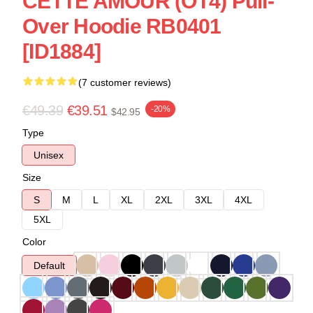
CETTE AMOUR (OT4) Pull-
Over Hoodie RB0401
[ID1884]
(7 customer reviews)
€49.39
€39.51
-20%
$42.95
Type
Unisex
Size
S
M
L
XL
2XL
3XL
4XL
5XL
Color
Default