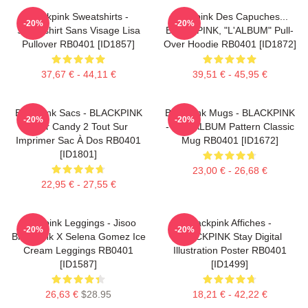
Blackpink Sweatshirts -
Blackpink Des Capuches...
-20%
-20%
Sweatshirt Sans Visage Lisa
BLACKPINK, "L'ALBUM" Pull-
Pullover RB0401 [ID1857]
Over Hoodie RB0401 [ID1872]
37,67 € - 44,11 €
39,51 € - 45,95 €
Blackpink Sacs - BLACKPINK
Blackpink Mugs - BLACKPINK
-20%
-20%
Sour Candy 2 Tout Sur
- THE ALBUM Pattern Classic
Imprimer Sac À Dos RB0401
Mug RB0401 [ID1672]
[ID1801]
23,00 € - 26,68 €
22,95 € - 27,55 €
Blackpink Leggings - Jisoo
Blackpink Affiches -
-20%
-20%
BlackPink X Selena Gomez Ice
BLACKPINK Stay Digital
Cream Leggings RB0401
Illustration Poster RB0401
[ID1587]
[ID1499]
26,63 €
$28.95
18,21 € - 42,22 €