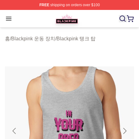
FREE
shipping on orders over $100
BLACKPINK Shop - Official BLACKPINK Merchandise S
Open menu
홈
/
Blackpink 운동 장치
/
Blackpink 탱크 탑