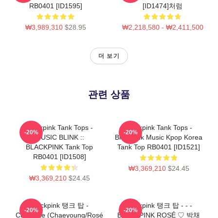
RB0401 [ID1595]
[ID1474]처럼
₩3,989,310
$28.95
₩2,218,580 - ₩2,411,500
더 보기
관련 상품
Blackpink Tank Tops -
Blackpink Tank Tops -
-20%
-20%
MUSIC BLINK ::
Blackpink Music Kpop Korea
BLACKPINK Tank Top
Tank Top RB0401 [ID1521]
RB0401 [ID1508]
₩3,369,210
$24.45
₩3,369,210
$24.45
Blackpink 탱크 탑 -
Blackpink 탱크 탑 - - -
-20%
-20%
Chaennie (Chaeyoung/Rosé
BLACKPINK ROSÉ ♡ 박채