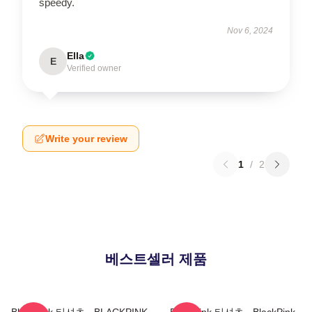
speedy.
Nov 6, 2024
Ella
E
Verified owner
Write your review
1
/
2
베스트셀러 제품
Blackpink 티셔츠 - BLACKPINK
Blackpink 티셔츠 - BlackPink