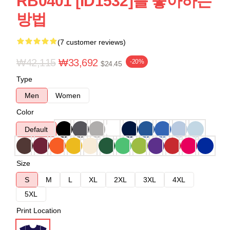
RB0401 [ID1532]를 좋아하는
방법
(7 customer reviews)
₩42,115
₩33,692
-20%
$24.45
Type
Men
Women
Color
Default
Size
S
M
L
XL
2XL
3XL
4XL
5XL
Print Location