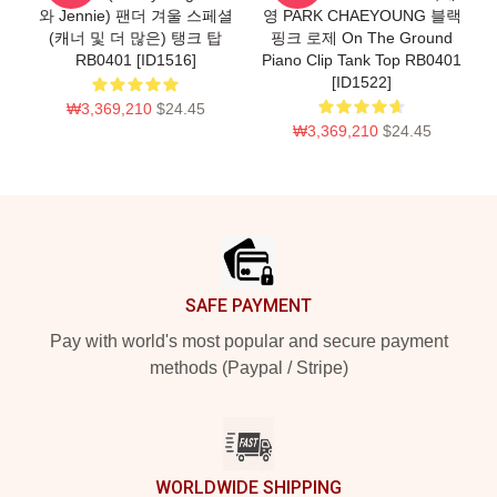
와 Jennie) 팬더 겨울 스페셜
영 PARK CHAEYOUNG 블랙
(캐너 및 더 많은) 탱크 탑
핑크 로제 On The Ground
RB0401 [ID1516]
Piano Clip Tank Top RB0401
[ID1522]
₩3,369,210
$24.45
₩3,369,210
$24.45
Footer
SAFE PAYMENT
Pay with world's most popular and secure payment
methods (Paypal / Stripe)
WORLDWIDE SHIPPING