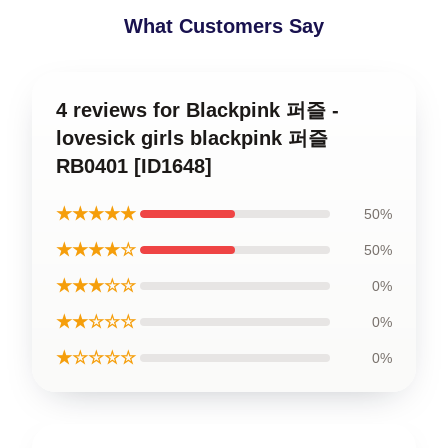
What Customers Say
4 reviews for Blackpink 퍼즐 -
lovesick girls blackpink 퍼즐
RB0401 [ID1648]
★★★★★
50%
★★★★☆
50%
★★★☆☆
0%
★★☆☆☆
0%
★☆☆☆☆
0%