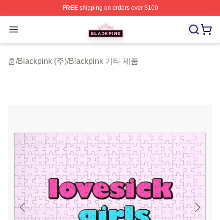
FREE
shipping on orders over $100
BLACKPINK Shop - Official BLACKPINK Merchandise S
Open menu
홈
/
Blackpink (주)
/
Blackpink 기타 제품