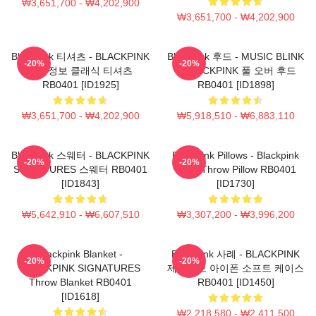
₩3,651,700 - ₩4,202,900
₩3,651,700 - ₩4,202,900
Blackpink 티셔츠 - BLACKPINK
Blackpink 후드 - MUSIC BLINK
-20%
-20%
제품정보 클래식 티셔츠
:: BLACKPINK 풀 오버 후드
RB0401 [ID1925]
RB0401 [ID1898]
₩3,651,700 - ₩4,202,900
₩5,918,510 - ₩6,883,110
Blackpink 스웨터 - BLACKPINK
Blackpink Pillows - Blackpink
-20%
-20%
SIGNATURES 스웨터 RB0401
Rosé Throw Pillow RB0401
[ID1843]
[ID1730]
₩5,642,910 - ₩6,607,510
₩3,307,200 - ₩3,996,200
Blackpink Blanket -
Blackpink 사례 - BLACKPINK
-20%
-20%
BLACKPINK SIGNATURES
제품정보 아이폰 소프트 케이스
Throw Blanket RB0401
RB0401 [ID1450]
[ID1618]
₩2,218,580 - ₩2,411,500