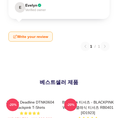
Evelyn
E
Verified owner
Write your review
1
/
1
베스트셀러 제품
Jisoo In Deadline DTNK0604
Blackpink 티셔츠 - BLACKPINK
-20%
-20%
Blackpink T-Shirts
Whistle 클래식 티셔츠 RB0401
[ID1923]