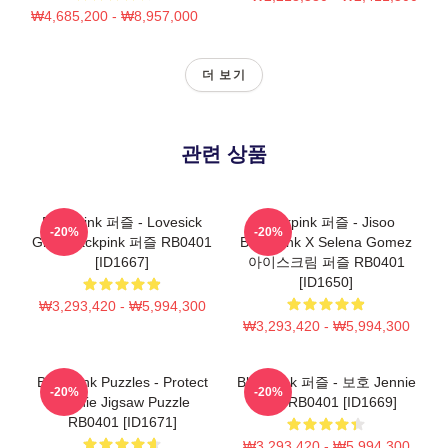
₩4,685,200 - ₩8,957,000
더 보기
관련 상품
Blackpink 퍼즐 - Lovesick
Blackpink 퍼즐 - Jisoo
-20%
-20%
Girls Blackpink 퍼즐 RB0401
BlackPink X Selena Gomez
[ID1667]
아이스크림 퍼즐 RB0401
[ID1650]
₩3,293,420 - ₩5,994,300
₩3,293,420 - ₩5,994,300
Blackpink Puzzles - Protect
Blackpink 퍼즐 - 보호 Jennie
-20%
-20%
Jennie Jigsaw Puzzle
퍼즐 RB0401 [ID1669]
RB0401 [ID1671]
₩3,293,420 - ₩5,994,300