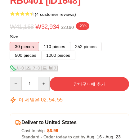
RB0401 [ID1648]
(4 customer reviews)
₩41,168
₩32,934
-20%
$23.90
Size
30 pieces
110 pieces
252 pieces
500 pieces
1000 pieces
사이즈 가이드 보기
Quantity
장바구니에 추가
이 세일은
02
:
54
:
54
Deliver to United States
Cost to ship:
$6.99
Standard - Order today to get by
Aug. 16 - Aug. 23