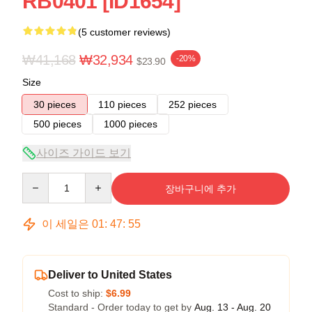
RB0401 [ID1654]
(5 customer reviews)
₩41,168
₩32,934
-20%
$23.90
Size
30 pieces
110 pieces
252 pieces
500 pieces
1000 pieces
사이즈 가이드 보기
Quantity
장바구니에 추가
이 세일은
01
:
47
:
54
Deliver to United States
Cost to ship:
$6.99
Standard - Order today to get by
Aug. 13 - Aug. 20