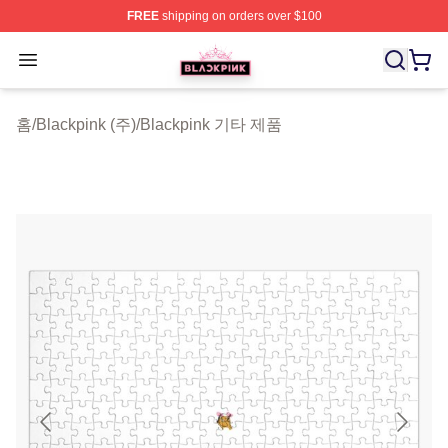
FREE
shipping on orders over $100
BLACKPINK Shop - Official BLACKPINK Merchandise S
Open menu
홈
/
Blackpink (주)
/
Blackpink 기타 제품