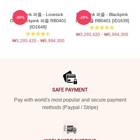
Blackpink 퍼즐 - Lovesick
Blackpink 퍼즐 - Blackpink
-20%
-20%
Girls Blackpink 퍼즐 RB0401
큐브 퍼즐 RB0401 [ID1639]
[ID1648]
₩3,293,420 - ₩5,994,300
₩3,293,420 - ₩5,994,300
Footer
SAFE PAYMENT
Pay with world's most popular and secure payment
methods (Paypal / Stripe)