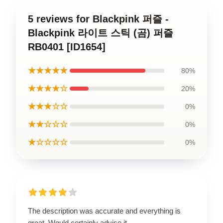
5 reviews for Blackpink 퍼즐 -
Blackpink 라이트 스틱 (곰) 퍼즐
RB0401 [ID1654]
★★★★★
80%
★★★★☆
20%
★★★☆☆
0%
★★☆☆☆
0%
★☆☆☆☆
0%
The description was accurate and everything is
great. Would certainly advise it.