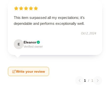
This item surpassed all my expectations; it’s
dependable and performs exceptionally well.
Oct 2, 2024
Eleanor
E
Verified owner
Write your review
1
/
1