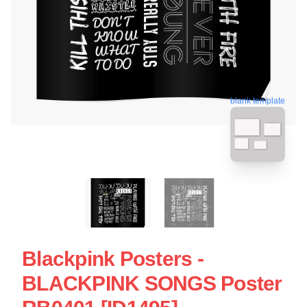
blank template
Blackpink Posters -
BLACKPINK SONGS Poster