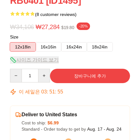
RB0401 [ID1495]
(8 customer reviews)
₩34,106
₩27,284
-20%
$19.80
Size
12x18in
16x16in
16x24in
18x24in
사이즈 가이드 보기
Quantity
장바구니에 추가
이 세일은
03
:
51
:
54
Deliver to United States
Cost to ship:
$6.99
Standard - Order today to get by
Aug. 17 - Aug. 24