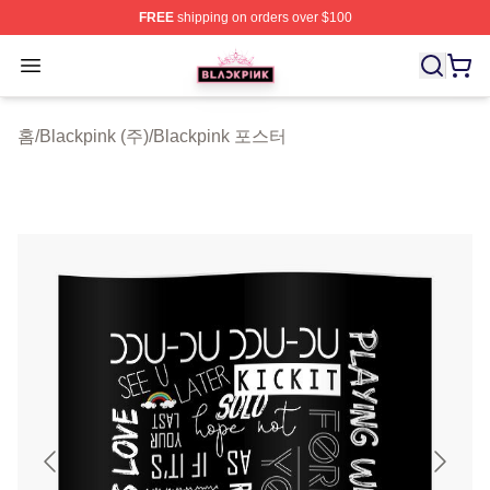
FREE
shipping on orders over $100
BLACKPINK Shop - Official BLACKPINK Merchandise S
Open menu
홈
/
Blackpink (주)
/
Blackpink 포스터