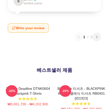
E
Verified owner
Write your review
1
/
2
베스트셀러 제품
Jisoo In Deadline DTNK0604
Blackpink 티셔츠 - BLACKPINK
-20%
-20%
Blackpink T-Shirts
Whistle 클래식 티셔츠 RB0401
[ID1923]
₩3,651,700 - ₩4,202,900
₩3,651,700 - ₩4,202,900