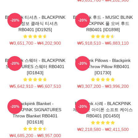
Blackpink 티셔츠 - BLACKPINK
Blackpink 후드 - MUSIC BLINK
-20%
-20%
제품정보 클래식 티셔츠
:: BLACKPINK 풀 오버 후드
RB0401 [ID1925]
RB0401 [ID1898]
₩3,651,700 - ₩4,202,900
₩5,918,510 - ₩6,883,110
Blackpink 스웨터 - BLACKPINK
Blackpink Pillows - Blackpink
-20%
-20%
SIGNATURES 스웨터 RB0401
Rosé Throw Pillow RB0401
[ID1843]
[ID1730]
₩5,642,910 - ₩6,607,510
₩3,307,200 - ₩3,996,200
Blackpink Blanket -
Blackpink 사례 - BLACKPINK
-20%
-20%
BLACKPINK SIGNATURES
제품정보 아이폰 소프트 케이스
Throw Blanket RB0401
RB0401 [ID1450]
[ID1618]
₩2,218,580 - ₩2,411,500
₩4,685,200 - ₩8,957,000