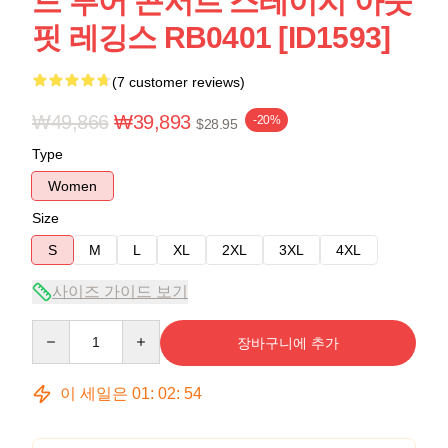
드 투어 콘서트 스테이지 아웃
핏 레깅스 RB0401 [ID1593]
(7 customer reviews)
₩49,866
₩39,893
-20%
$28.95
Type
Women
Size
S
M
L
XL
2XL
3XL
4XL
사이즈 가이드 보기
Quantity
장바구니에 추가
이 세일은
01
:
02
:
54