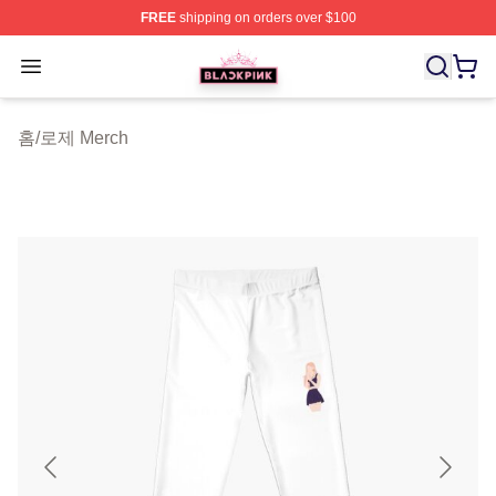
FREE
shipping on orders over $100
BLACKPINK Shop - Official BLACKPINK Merchandise S
Open menu
홈
/
로제 Merch